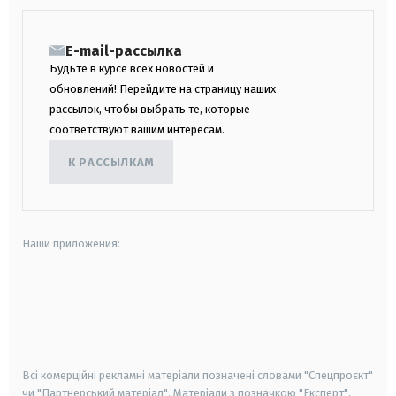
E-mail-рассылка
Будьте в курсе всех новостей и
обновлений! Перейдите на страницу наших
рассылок, чтобы выбрать те, которые
соответствуют вашим интересам.
К РАССЫЛКАМ
Наши приложения:
android
apple
smart tv
samsung smart tv
Всі комерційні рекламні матеріали позначені словами "Спецпроєкт"
чи "Партнерський матеріал". Матеріали з позначкою "Експерт",