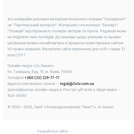
smart tv
samsung smart tv
Всі комерційні рекламні матеріали позначені словами "Спецпроєкт"
чи "Партнерський матеріал". Матеріали з позначкою "Експерт",
"Позиція" відображають позицію авторів та героїв. Редакція може
не поділяти їхніх поглядів. Детальніше щодо реклами та правил
цитування можна ознайомитись в правилах користування сайтом.
Усі права захищені.
Матеріали сайту призначені для осіб старше
21
року (21+)
Онлайн-медіа «24 Канал»
пл. Галицька, буд. 15, м. Львів, 79008
Телефон
+380 (32) 229-77-77
Адреса електронної пошти —
legal@24tv.com.ua
Ідентифікатор онлайн-медіа в Реєстрі суб'єктів у сфері медіа —
R40-06057
© 2005—2026,
ПрАТ «Телерадіокомпанія "Люкс"», 24 Канал.
Разработка сайта
-