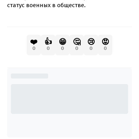
статус военных в обществе.
❤️
👍
😁
🤔
😢
😡
0
0
0
0
0
0