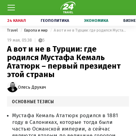
24 КАНАЛ
ГЕОПОЛИТИКА
ЭКОНОМИКА
БИЗНЕ
Travel
Европа и мир
А вот и не в Турции: где родился Мустафа Кемаль Ататюрк – первый президент этой страны
19 мая,
05:38
5
А вот и не в Турции: где
родился Мустафа Кемаль
Ататюрк – первый президент
этой страны
Олесь Друкач
ОСНОВНЫЕ ТЕЗИСЫ
Мустафа Кемаль Ататюрк родился в 1881
году в Салониках, которые тогда были
частью Османской империи, а сейчас
являются вторым по величине городом