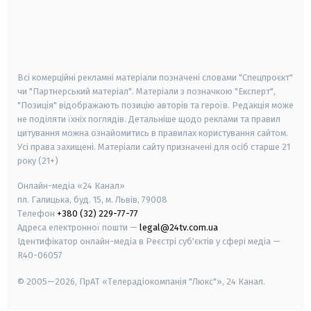
android
apple
smart tv
samsung smart tv
Всі комерційні рекламні матеріали позначені словами "Спецпроєкт"
чи "Партнерський матеріал". Матеріали з позначкою "Експерт",
"Позиція" відображають позицію авторів та героїв. Редакція може
не поділяти їхніх поглядів. Детальніше щодо реклами та правил
цитування можна ознайомитись в правилах користування сайтом.
Усі права захищені.
Матеріали сайту призначені для осіб старше
21
року (21+)
Онлайн-медіа «24 Канал»
пл. Галицька, буд. 15, м. Львів, 79008
Телефон
+380 (32) 229-77-77
Адреса електронної пошти —
legal@24tv.com.ua
Ідентифікатор онлайн-медіа в Реєстрі суб'єктів у сфері медіа —
R40-06057
© 2005—2026,
ПрАТ «Телерадіокомпанія "Люкс"», 24 Канал.