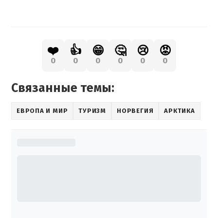
❤️
👍
😁
🤔
😢
😡
0
0
0
0
0
0
Связанные темы:
ЕВРОПА И МИР
ТУРИЗМ
НОРВЕГИЯ
АРКТИКА