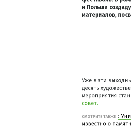
и Польши создад
материалов, пос
Уже в эти выходн
десять художеств
мероприятия стан
совет.
: Ун
СМОТРИТЕ ТАКЖЕ
известно о памят