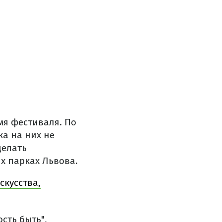
мя фестиваля. По
ка на них не
делать
х парках Львова.
скусства,
сть быть",