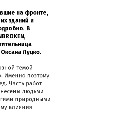
авшие на фронте,
их зданий и
одробно. В
UNBROKEN,
тительница
 Оксана Луцко.
озной темой
у. Именно поэтому
ед. Часть работ
ринесены людьми
ругими природными
ему влияния