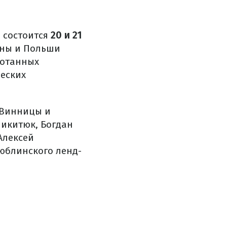
, состоится
20 и 21
ины и Польши
ботанных
ческих
, Винницы и
Никитюк, Богдан
Алексей
люблинского ленд-