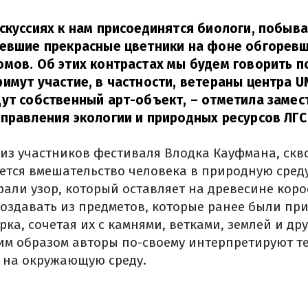
скуссиях к нам присоединятся биологи, побыв
евшие прекрасные цветники на фоне обгоревш
мов. Об этих контрастах мы будем говорить п
имут участие, в частности, ветераны центра 
дут собственный арт-объект,
– отметила замес
правления экологии и природных ресурсов ЛГС
 из участников фестиваля Влодка Кауфмана, скв
ется вмешательство человека в природную сред
али узор, который оставляет на древесине коро
создавать из предметов, которые ранее были п
рка, сочетая их с камнями, ветками, землей и д
им образом авторы по-своему интерпретируют т
 на окружающую среду.