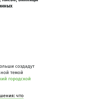
анных
Польши создадут
вной темой
кий городской
шения: что