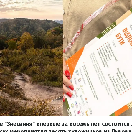
е "Знесиння" впервые за восемь лет состоится
ках мероприятия десять художников из Львова