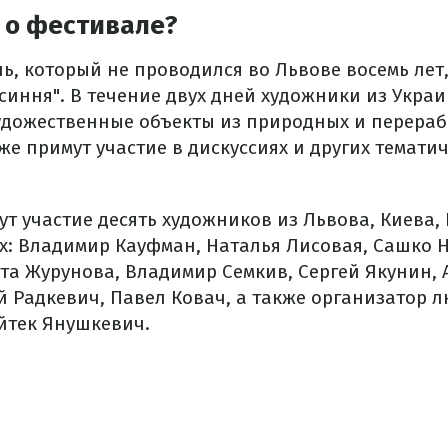
 о фестивале?
ь, который не проводился во Львове восемь лет
синня". В течение двух дней художники из Укра
художественные объекты из природных и перера
же примут участие в дискуссиях и других темати
ут участие десять художников из Львова, Киева
х: Владимир Кауфман, Наталья Лисовая, Сашко 
та Журунова, Владимир Семкив, Сергей Якунин, 
й Радкевич, Павел Ковач, а также организатор 
йтек Янушкевич.