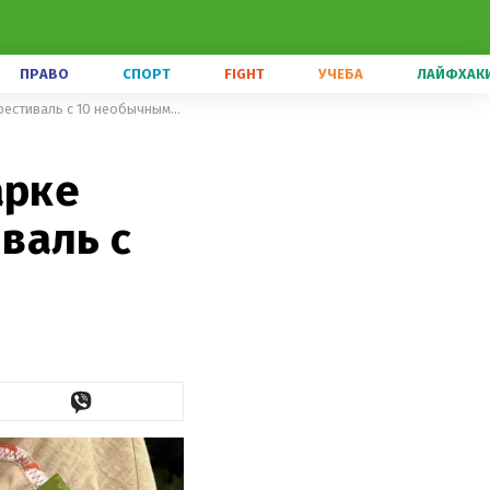
ПРАВО
СПОРТ
FIGHT
УЧЕБА
ЛАЙФХАК
После 8-летнего перерыва: в парке Львова пройдет Лендарт-фестиваль с 10 необычными скульптурами
арке
валь с