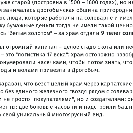
уже старой (построена в 1500 – 1600 годах), но 
м занималась дрогобычская община пригородни
ые люди, которые работали на солеварне и име
ьку бумажные деньги тогда не имели такой ценно
сь "белым золотом" – за храм отдали
9 телег сол
ыл огромный капитал – целое стадо скота или не
– это "логистика 17 века": храм осторожно разоб
онумеровали насечками, чтобы потом знать, что 
воды и волами привезли в Дрогобыч.
караван, что везет целый храм через карпатские
о без единого железного гвоздя рядом с солевар
 не просто "покупателями", но и создателями: о
менты: две боковые часовни и надстроили башни
а свой уникальный многоярусный вид.