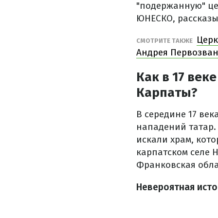
"подержанную" цер
ЮНЕСКО, рассказыв
Церк
СМОТРИТЕ ТАКЖЕ
Андрея Первозван
Как в 17 век
Карпаты?
В середине 17 век
нападений татар.
искали храм, кото
карпатском селе 
Франковская обла
Невероятная истор