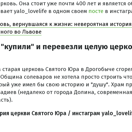
ковь. Она стоит уже почти 400 лет и является 
ает yalo_lovelife в одном своем
посте
в инстагр
овь, вернувшаяся к жизни: невероятная история
ного во Львове
е "купили" и перевезли целую церк
а старая церковь Святого Юра в Дрогобыче сгоре
 Община солеваров не хотела просто строить что
рый уже имел бы свою историю и "душу". Храм п
Надиев (недалеко от города Долина, современна
сть).
ия церкви Святого Юра / инстаграм yalo_loveli