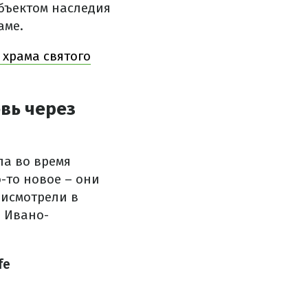
объектом наследия
аме.
 храма святого
овь через
ла во время
-то новое – они
рисмотрели в
я Ивано-
fe