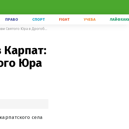
ПРАВО
СПОРТ
FIGHT
УЧЕБА
ЛАЙФХАК
Выкупили за соль и привезли из Карпат: чего вы не знали о церкви Святого Юра в Дрогобыче
 Карпат:
того Юра
карпатского села