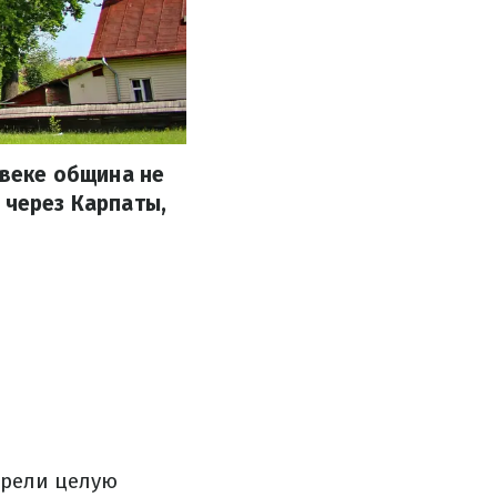
 веке община не
 через Карпаты,
брели целую