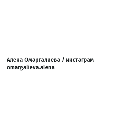
Алена Омаргалиева / инстаграм
omargalieva.alena