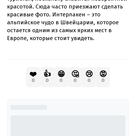
красотой. Сюда часто приезжают сделать
красивые фото. Интерлакен – это
альпийское чудо в Швейцарии, которое
остается одним из самых ярких мест в
Европе, которые стоит увидеть.
❤️
👍
😁
🤔
😢
😡
0
0
0
0
0
0