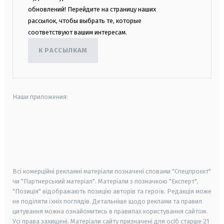
обновлений! Перейдите на страницу наших
рассылок, чтобы выбрать те, которые
соответствуют вашим интересам.
К РАССЫЛКАМ
Наши приложения:
android
apple
smart tv
samsung smart tv
Всі комерційні рекламні матеріали позначені словами "Спецпроєкт"
чи "Партнерський матеріал". Матеріали з позначкою "Експерт",
"Позиція" відображають позицію авторів та героїв. Редакція може
не поділяти їхніх поглядів. Детальніше щодо реклами та правил
цитування можна ознайомитись в правилах користування сайтом.
Усі права захищені.
Матеріали сайту призначені для осіб старше
21