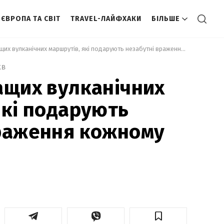
ЄВРОПА ТА СВІТ
TRAVEL-ЛАЙФХАКИ
БІЛЬШЕ
 Топ 6 найкращих вулканічних маршрутів, які подарують незабутні враження кожному туристу 
хв
ащих вулканічних
які подарують
враження кожному