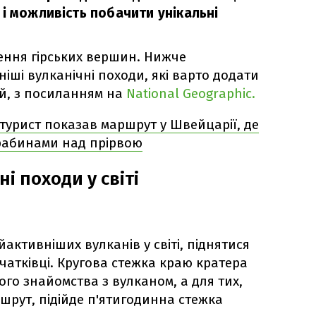
і можливість побачити унікальні
рення гірських вершин. Нижче
іші вулканічні походи, які варто додати
й, з посиланням на
National Geographic.
турист показав маршрут у Швейцарії, де
драбинами над прірвою
і походи у світі
йактивніших вулканів у світі, піднятися
чатківці. Кругова стежка краю кратера
го знайомства з вулканом, а для тих,
шрут, підійде п'ятигодинна стежка