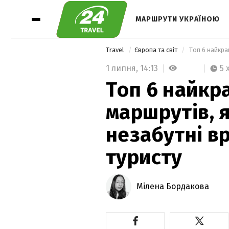
МАРШРУТИ УКРАЇНОЮ
Travel
Європа та світ
1 липня,
14:13
5 
Топ 6 найкр
маршрутів, 
незабутні 
туристу
Мілена Бордакова