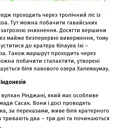
едж проходить через тропічний ліс із
оа. Тут можна побачити гавайських
ід загрозою зникнення. Досягти вершини
рез майже безперервні виверження, тому
ститися до кратера Кілауеа Ікі –
ра. Також маршрут проходить через
 можна побачити сталактити, утворені
шується біля лавового озера Халемаумау.
 Індонезія
 вулкан Рінджані, який має особливе
мади Сасак. Вони і досі проводять
яка, за переказами, живе біля кратерного
в тривають два – три дні та починаються
.