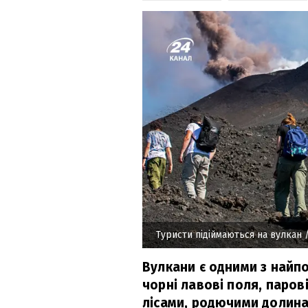
Туристи підіймаються на вулкан
/
Вулкани є одними з найп
чорні лавові поля, парові
лісами, родючими долина