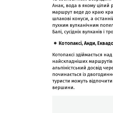
Анак, вода в якому цілий р
маршрут веде до краю кра
шлакові конуси, а останні
пухким вулканічним попел
Балі, сусідніх вулканів і т
Котопаксі, Анди, Еквад
Котопаксі здіймається над
найскладніших маршрутів 
альпіністський досвід чер
починається із двогодинно
туристи можуть відпочити
вершини.