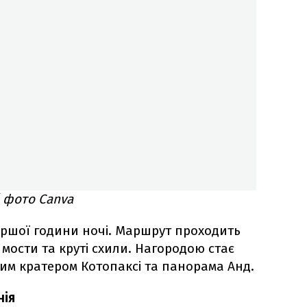
/ фото Canva
ершої години ночі. Маршрут проходить
мости та круті схили. Нагородою стає
вим кратером Котопаксі та панорама Анд.
нія