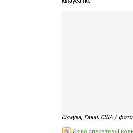
Кілауеа Ікі.
Кілауеа, Гаваї, США / фото
Якщо оперативні нови