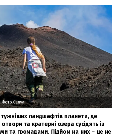
 Фото Canva
отужніших ландшафтів планети, де
 отвори та кратерні озера сусідять із
ми та громадами. Підйом на них – це не