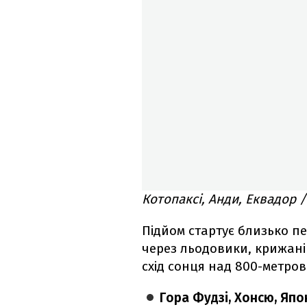
Котопаксі, Анди, Еквадор 
Підйом стартує близько п
через льодовики, крижані 
схід сонця над 800-метро
Гора Фудзі, Хонсю, Япо