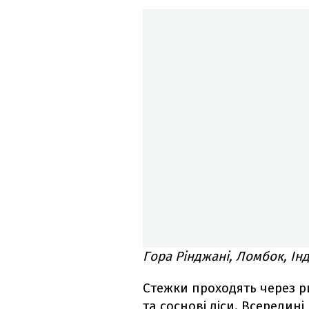
Гора Рінджані, Ломбок, Ін
Стежки проходять через р
та соснові ліси. Всередин