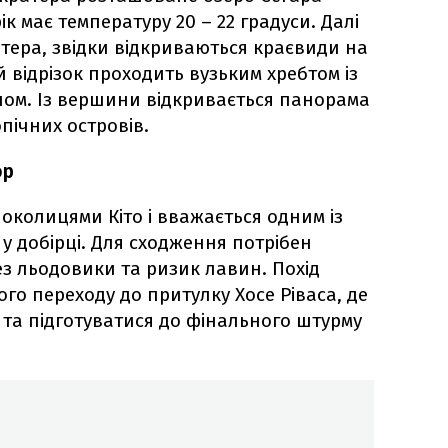
ік має температуру 20 – 22 градуси. Далі
тера, звідки відкриваються краєвиди на
й відрізок проходить вузьким хребтом із
ом. Із вершини відкривається панорама
ропічних островів.
ор
 околицями Кіто і вважається одним із
у добірці. Для сходження потрібен
ез льодовики та ризик лавин. Похід
го переходу до притулку Хосе Ріваса, де
 та підготуватися до фінального штурму