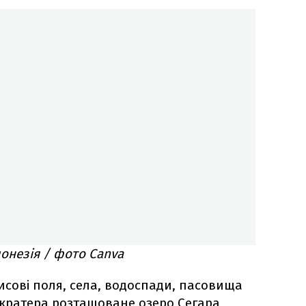
донезія / фото Canva
исові поля, села, водоспади, пасовища
і кратера розташоване озеро Сегара