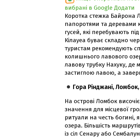
вибрані в Google
Додати
Коротка стежка Байрона Л
папоротями та деревами к
гусей, які перебувають п
Кілауеа буває складно че
туристам рекомендують спу
колишнього лавового озе
лавову трубку Нахуку, де
застиглою лавою, а завер
Гора Рінджані, Ломбок,
На острові Ломбок височіє
значення для місцевої гро
ритуали на честь богині, 
озера. Більшість маршруті
із сіл Сенару або Сембалун