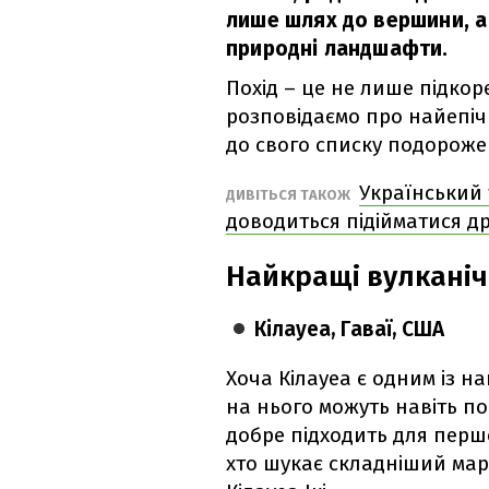
лише шлях до вершини, а 
природні ландшафти.
Похід – це не лише підко
розповідаємо про найепічн
до свого списку подороже
Український 
ДИВІТЬСЯ ТАКОЖ
доводиться підійматися 
Найкращі вулканічн
Кілауеа, Гаваї, США
Хоча Кілауеа є одним із на
на нього можуть навіть по
добре підходить для першо
хто шукає складніший мар