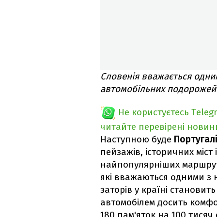
Словенія вважається одни
автомобільних подорожей
Не користуєтесь Teleg
читайте перевірені новин
Наступною буде
Португалі
пейзажів, історичних міст 
найпопулярніших маршруті
які вважаються одними з 
заторів у країні становит
автомобілем досить комфо
180 пам'яток на 100 тисяч 