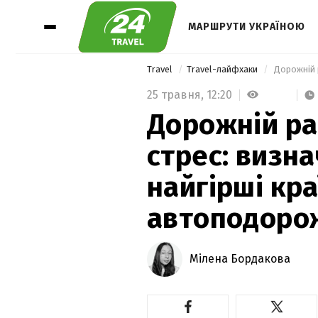
МАРШРУТИ УКРАЇНОЮ
Travel
Travel-лайфхаки
25 травня,
12:20
Дорожній ра
стрес: визн
найгірші кра
автоподоро
Мілена Бордакова