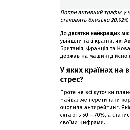
Попри активний трафік у мі
становить близько 20,92%
До
десятки найкращих міс
увійшли такі країни, як: А
Британія, Франція та Нов
держав на машині дійсно
У яких країнах на 
стрес?
Проте не всі куточки план
Найважче перетинати кор
очолила антирейтинг. Якіс
сягають 50 – 70%, а статис
своїми цифрами.