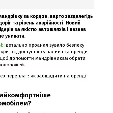
андрівку за кордон, варто заздалегідь
доріг та рівень аварійності. Новий
ідерів за якістю автошляхів і назвав
ще уникати.
bi
детально проаналізувало безпеку
окриття, доступність палива та оренди
, щоб допомогти мандрівникам обрати
подорожей.
ез переплат: як заощадити на оренді
 найкомфортніше
омобілем?