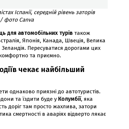
стах Іспанії, середній рівень заторів
 / фото Canva
ць для автомобільних турів
також
встралія, Японія, Канада, Швеція, Велика
а Зеландія. Пересуватися дорогами цих
 комфортно та приємно.
водіїв чекає найбільший
ети однаково приязні до автотуристів.
дони та їздити буде у
Колумбії
, яка
ть доріг там просто жахлива, затори
тика смертності в аваріях відверто лякає