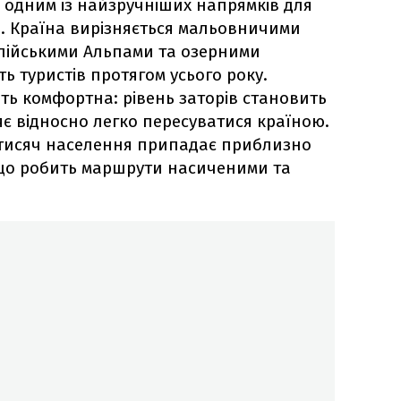
 одним із найзручніших напрямків для
. Країна вирізняється мальовничими
ійськими Альпами та озерними
ь туристів протягом усього року.
ть комфортна: рівень заторів становить
яє відносно легко пересуватися країною.
0 тисяч населення припадає приблизно
, що робить маршрути насиченими та