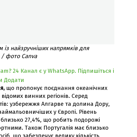
м із найзручніших напрямків для
 / фото Canva
ram?
24 Канал є у WhatsApp. Підпишіться і
и
Додати
я,
що пропонує поєднання океанічних
і відомих винних регіонів. Серед
в: узбережжя Алгарве та долина Дору,
наймальовничіших у Європі. Рівень
ь близько 27,4%, що робить подорожі
ртними. Також Португалія має близько
осіб, що забезпечує велику кількість