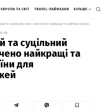
ЄВРОПА ТА СВІТ
TRAVEL-ЛАЙФХАКИ
БІЛЬШЕ
 Дорожній рай та суцільний стрес: визначено найкращі та найгірші країни для автоподорожей 
4 хв
й та суцільний
ачено найкращі та
їни для
жей