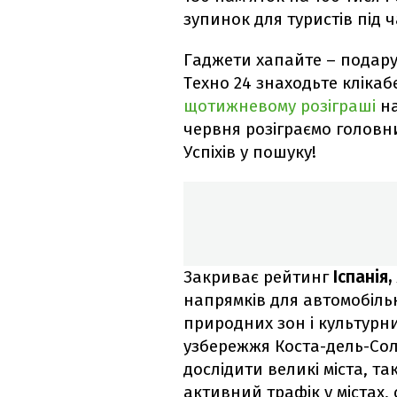
зупинок для туристів під 
Гаджети хапайте – подару
Техно 24 знаходьте клікабе
щотижневому розіграші
на
червня розіграємо головн
Успіхів у пошуку!
Закриває рейтинг
Іспанія,
напрямків для автомобіль
природних зон і культурни
узбережжя Коста-дель-Соль
дослідити великі міста, та
активний трафік у містах,