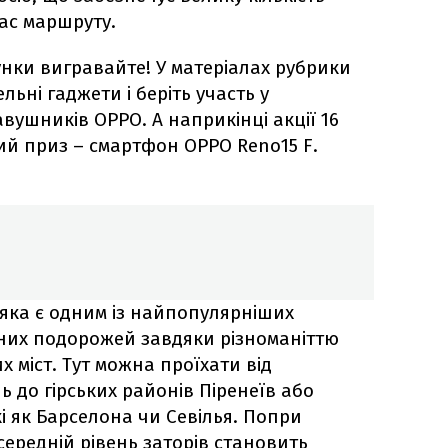
час маршруту.
нки вигравайте! У матеріалах рубрики
льні гаджети і беріть участь у
вушників OPPO. А наприкінці акції 16
ий приз – смартфон OPPO Reno15 F.
яка є одним із найпопулярніших
них подорожей завдяки різноманіттю
х міст. Тут можна проїхати від
 до гірських районів Піренеїв або
кі як Барселона чи Севілья. Попри
 середній рівень заторів становить