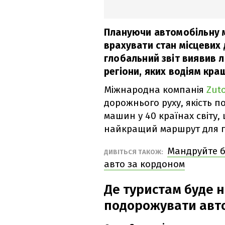
Плануючи автомобільну м
врахувати стан місцевих 
глобальний звіт виявив л
регіони, яких водіям кра
Міжнародна компанія
Zuto
дорожнього руху, якість п
машин у 40 країнах світу
найкращий маршрут для 
Мандруйте б
ДИВІТЬСЯ ТАКОЖ:
авто за кордоном
Де туристам буде
подорожувати авт