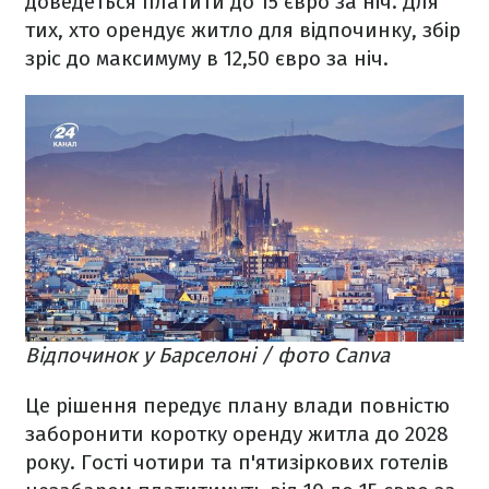
доведеться платити до 15 євро за ніч. Для
тих, хто орендує житло для відпочинку, збір
зріс до максимуму в 12,50 євро за ніч.
Відпочинок у Барселоні / фото Canva
Це рішення передує плану влади повністю
заборонити коротку оренду житла до 2028
року. Гості чотири та п'ятизіркових готелів