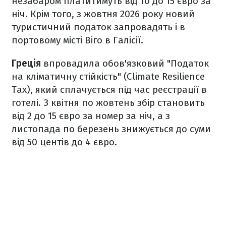
незабаром платитимуть від 10 до 15 євро за
ніч. Крім того, з жовтня 2026 року новий
туристичний податок запровадять і в
портовому місті Віго в Галісії.
Греція
впровадила обов'язковий "Податок
на кліматичну стійкість" (Climate Resilience
Tax), який сплачується під час реєстрації в
готелі. З квітня по жовтень збір становить
від 2 до 15 євро за номер за ніч, а з
листопада по березень знижується до суми
від 50 центів до 4 євро.