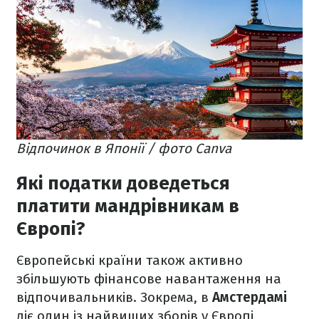
Відпочинок в Японії / фото Canva
Які податки доведеться
платити мандрівникам в
Європі?
Європейські країни також активно
збільшують фінансове навантаження на
відпочивальників. Зокрема, в
Амстердамі
діє один із найвищих зборів у Європі