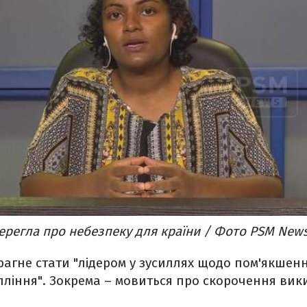
ерегла про небезпеку для країни / Фото PSM New
рагне стати "лідером у зусиллях щодо пом'якшенн
пління". Зокрема – мовиться про скорочення вик