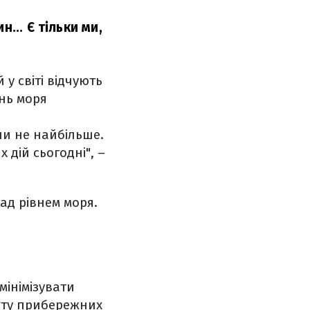
... Є тільки ми,
у світі відчують
ень моря
чи не найбільше.
 дій сьогодні", –
ад рівнем моря.
.
мінімізувати
сту прибережних