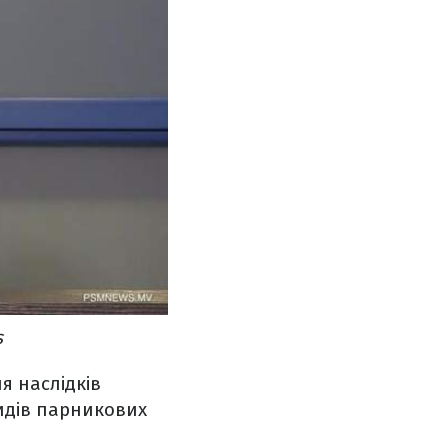
s
я наслідків
идів парникових