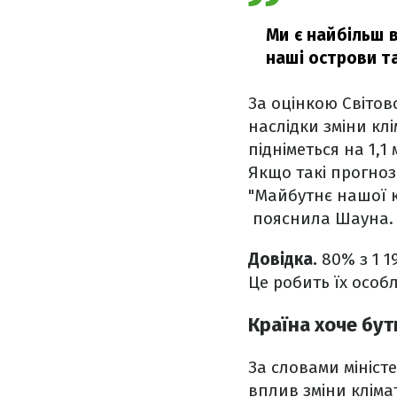
Ми є найбільш в
наші острови т
За оцінкою Світов
наслідки зміни клі
підніметься на 1,1 
Якщо такі прогноз
"Майбутнє нашої к
пояснила Шауна.
Довідка.
80% з 1 1
Це робить їх осо
Країна хоче бу
За словами мініст
вплив зміни клім