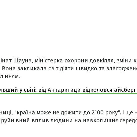
інат Шауна, міністерка охорони довкілля, зміни к
. Вона закликала світ діяти швидко та злагоджено
лінням.
льший у світі: від Антарктиди відколовся айсбер
иці, "країна може не дожити до 2100 року". І це 
 руйнівний вплив людини на навколишнє серед