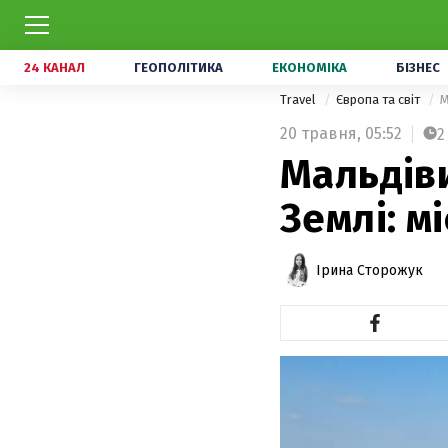
24 КАНАЛ
ГЕОПОЛІТИКА
ЕКОНОМІКА
БІЗНЕС
Travel
Європа та світ
М
20 травня,
05:52
2
Мальдіви
Землі: м
Ірина Сторожук