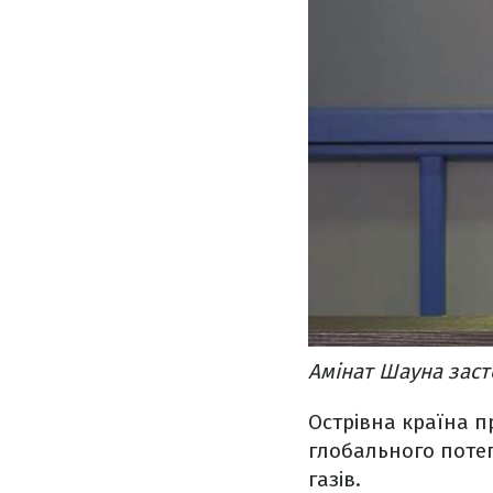
Амінат Шауна заст
Острівна країна п
глобального поте
газів.