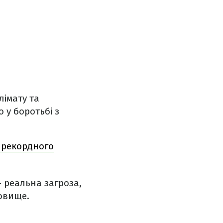
лімату та
 у боротьбі з
г рекордного
– реальна загроза,
овище.