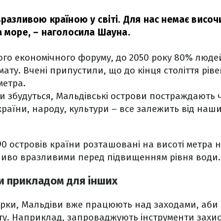
разливою країною у світі. Для нас немає височин
а море,
– наголосила Шауна.
ого економічного форуму, до 2050 року 80% людей 
мату. Вчені припустили, що до кінця століття рів
метра.
и збудуться, Мальдівські острови постраждають 
раїни, народу, культури – все залежить від наших
90 островів країни розташовані на висоті метра н
бливо вразливими перед підвищенням рівня води
ти прикладом для інших
ерки, Мальдіви вже працюють над заходами, аби 
ату. Наприклад, запроваджують інструменти захи