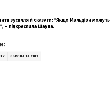
ити зусилля й сказати: "Якщо Мальдіви можуть 
",
– підкреслила Шауна.
и:
ІТУ
ЄВРОПА ТА СВІТ