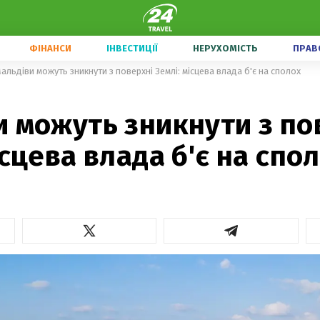
ФІНАНСИ
ІНВЕСТИЦІЇ
НЕРУХОМІСТЬ
ПРАВ
альдіви можуть зникнути з поверхні Землі: місцева влада б'є на сполох
 можуть зникнути з по
ісцева влада б'є на спо