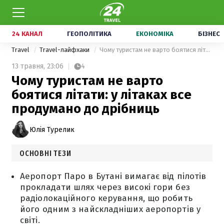
24 КАНАЛ
ГЕОПОЛІТИКА
ЕКОНОМІКА
БІЗНЕС
Travel
Travel-лайфхаки
Чому туристам не варто боятися літати: у літаках все продумано до дрібниць
13 травня,
23:06
4
Чому туристам не варто
боятися літати: у літаках все
продумано до дрібниць
Юлія Турелик
ОСНОВНІ ТЕЗИ
Аеропорт Паро в Бутані вимагає від пілотів
прокладати шлях через високі гори без
радіолокаційного керування, що робить
його одним з найскладніших аеропортів у
світі.