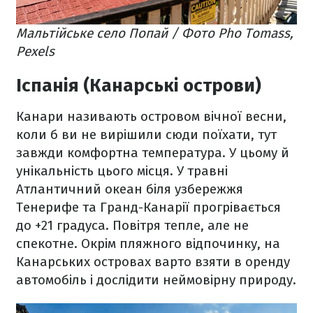
Мальтійське село Попай / Фото Pho Tomass,
Pexels
Іспанія (Канарські острови)
Канари називають островом вічної весни,
коли б ви не вирішили сюди поїхати, тут
завжди комфортна температура. У цьому й
унікальність цього місця. У травні
Атлантичний океан біля узбережжя
Тенерифе та Гранд-Канарії прогрівається
до +21 градуса. Повітря тепле, але не
спекотне. Окрім пляжного відпочинку, на
Канарських островах варто взяти в оренду
автомобіль і дослідити неймовірну природу.