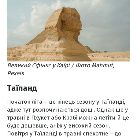
Великий Сфінкс у Каїрі / Фото Mahmut,
Pexels
Таїланд
Початок літа – це кінець сезону у Таїланді,
адже тут розпочинаються дощі. Однак ще у
травні в Пхукет або Крабі можна летіти й це
буде дешевше, аніж у високий сезон.
Повітря у Таїланді в травні спекотне – до