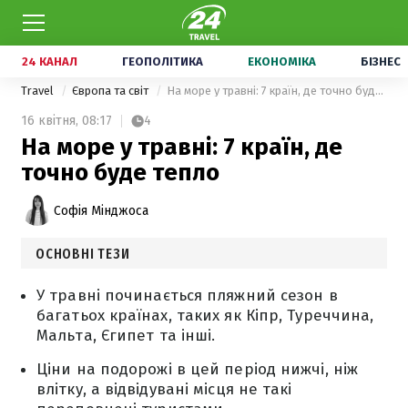
24 КАНАЛ
ГЕОПОЛІТИКА
ЕКОНОМІКА
БІЗНЕС
Travel
Європа та світ
На море у травні: 7 країн, де точно буде тепло
16 квітня,
08:17
4
На море у травні: 7 країн, де
точно буде тепло
Софія Мінджоса
ОСНОВНІ ТЕЗИ
У травні починається пляжний сезон в
багатьох країнах, таких як Кіпр, Туреччина,
Мальта, Єгипет та інші.
Ціни на подорожі в цей період нижчі, ніж
влітку, а відвідувані місця не такі