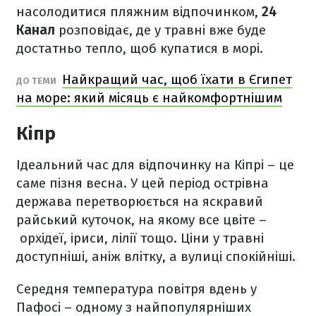
насолодитися пляжним відпочинком,
24
Канал
розповідає, де у травні вже буде
достатньо тепло, щоб купатися в морі.
Найкращий час, щоб їхати в Єгипет
ДО ТЕМИ
на море: який місяць є найкомфортнішим
Кіпр
Ідеальний час для відпочинку на Кіпрі – це
саме пізня весна. У цей період острівна
держава перетворюється на яскравий
райський куточок, на якому все цвіте –
орхідеї, іриси, лілії тощо. Ціни у травні
доступніші, аніж влітку, а вулиці спокійніші.
Середня температура повітря вдень у
Пафосі – одному з найпопулярніших