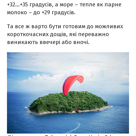
+32...+35 градусів, а море – тепле як парне
молоко – до +29 градусів.
Та все ж варто бути готовим до можливих
короткочасних дощів, які переважно
виникають ввечері або вночі.