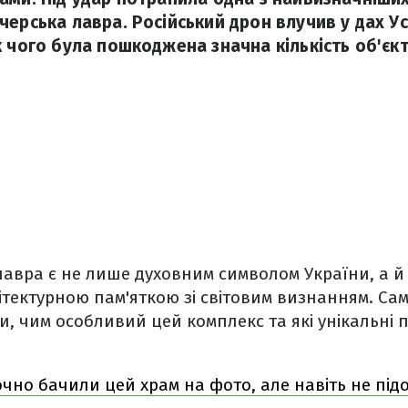
черська лавра. Російський дрон влучив у дах У
 чого була пошкоджена значна кількість об'єкт
лавра є не лише духовним символом України, а й
ітектурною пам'яткою зі світовим визнанням. Сам
, чим особливий цей комплекс та які унікальні п
очно бачили цей храм на фото, але навіть не під