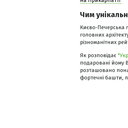
на Прикарпатті
Чим унікаль
Києво-Печерська 
головних архітект
різноманітних рей
Як розповідає
"Укр
подаровані йому 
розташовано пон
фортечні башти, л