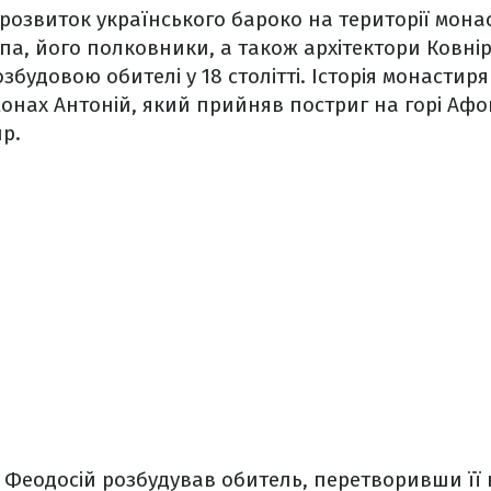
розвиток українського бароко на території мон
па, його полковники, а також архітектори Ковнір 
будовою обителі у 18 столітті. Історія монастир
онах Антоній, який прийняв постриг на горі Афо
ир.
 Феодосій розбудував обитель, перетворивши її