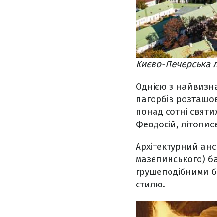
Києво-Печерська л
Однією з найвизн
пагорбів розташов
понад сотні святи
Феодосій, літопис
Архітектурний анс
мазепинського) ба
грушеподібними б
стилю.