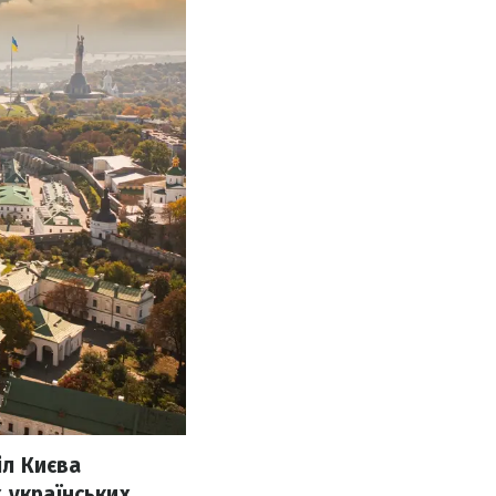
іл Києва
 українських