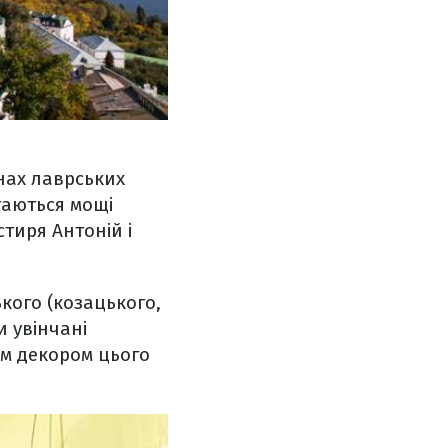
нах лаврських
гаються мощі
стиря Антоній і
кого (козацького,
и увінчані
м декором цього