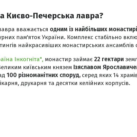
на Києво-Печерська лавра?
лавра вважається
одним із найбільших монастирі
урних пам'яток України. Комплекс стабільно вкл
тингів найкрасивіших монастирських ансамблів с
аїна Інкогніта",
монастир займає
22 гектари
земл
Великим київським князем
Ізяславом Ярославиче
ад
100 різноманітних споруд,
серед яких 14 храмів
ікарня, друкарня та десятки келійних корпусів.