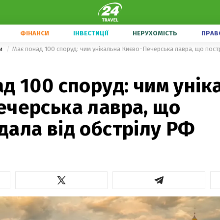
ФІНАНСИ
ІНВЕСТИЦІЇ
НЕРУХОМІСТЬ
ПРАВ
ни
Має понад 100 споруд: чим унікальна Києво-Печерська лавра, що пост
д 100 споруд: чим унік
ечерська лавра, що
ала від обстрілу РФ