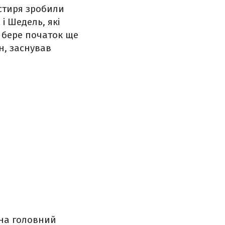
астиря зробили
і Шедель, які
я бере початок ще
н, заснував
 на головний