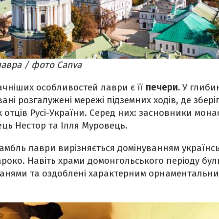
авра / фото Canva
ачніших особливостей лаври є її
печери.
У глиби
ані розгалужені мережі підземних ходів, де збері
х отців Русі-України. Серед них: засновники мона
ець Нестор та Ілля Муровець.
амбль лаври вирізняється домінуванням українсь
роко. Навіть храми домонгольського періоду бул
анями та оздоблені характерним орнаментальни