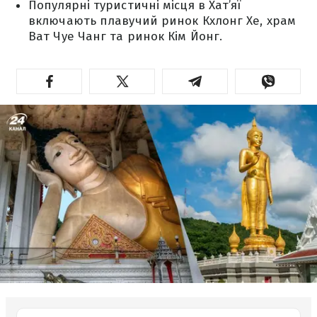
Популярні туристичні місця в Хат’яї
включають плавучий ринок Кхлонг Хе, храм
Ват Чуе Чанг та ринок Кім Йонг.