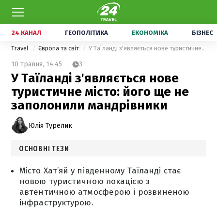
24 КАНАЛ
ГЕОПОЛІТИКА
ЕКОНОМІКА
БІЗНЕС
Travel
Європа та світ
У Таїланді з'являється нове туристичне місто: його ще не заполонили мандрівники
10 травня,
14:45
3
У Таїланді з'являється нове
туристичне місто: його ще не
заполонили мандрівники
Юлія Турелик
ОСНОВНІ ТЕЗИ
Місто Хат’яй у південному Таїланді стає
новою туристичною локацією з
автентичною атмосферою і розвиненою
інфраструктурою.