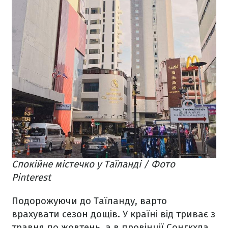
Спокійне містечко у Таїланді / Фото
Pinterest
Подорожуючи до Таїланду, варто
врахувати сезон дощів. У країні від триває з
травня по жовтень, а в провінції Сонгкхла