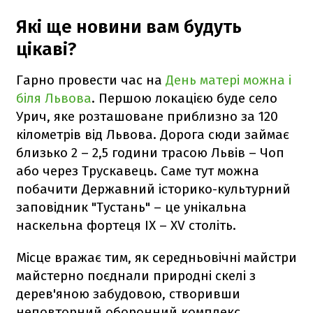
Які ще новини вам будуть
цікаві?
Гарно провести час на
День матері можна і
біля Львова
. Першою локацією буде село
Урич, яке розташоване приблизно за 120
кілометрів від Львова. Дорога сюди займає
близько 2 – 2,5 години трасою Львів – Чоп
або через Трускавець. Саме тут можна
побачити Державний історико-культурний
заповідник "Тустань" – це унікальна
наскельна фортеця IX – XV століть.
Місце вражає тим, як середньовічні майстри
майстерно поєднали природні скелі з
дерев'яною забудовою, створивши
неповторний оборонний комплекс.