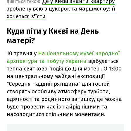
Де у Києві знайти квартиру
ДИВІТЬСЯ ТАКОЖ
зроблену всю з цукерок та маршмелоу: її
хочеться з'їсти
Куди піти у Києві на День
матері?
10 травня у
Національному музеї народної
архітектури та побуту України
відбудеться
тепла святкова подія до Дня матері. О 13:00
на центральному майдані експозиції
"Середня Наддніпрянщина" для гостей
створять особливу атмосферу турботи,
вдячності та родинного затишку, де можна
буде провести час із найріднішими та
насолодитися спільними моментами.