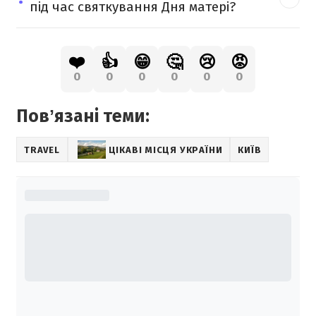
під час святкування Дня матері?
❤️
👍
😁
🤔
😢
😡
0
0
0
0
0
0
Повʼязані теми:
TRAVEL
ЦІКАВІ МІСЦЯ УКРАЇНИ
КИЇВ