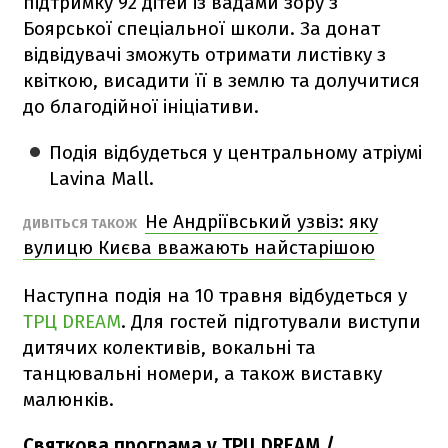
підтримку 92 дітей із вадами зору з
Боярської спеціальної школи. За донат
відвідувачі зможуть отримати листівку з
квіткою, висадити її в землю та долучитися
до благодійної ініціативи.
Подія відбудеться у центральному атріумі
Lavina Mall.
Не Андріївський узвіз: яку
ДИВІТЬСЯ ТАКОЖ
вулицю Києва вважають найстарішою
Наступна подія на 10 травня відбудеться у
ТРЦ DREAM
. Для гостей підготували виступи
дитячих колективів, вокальні та
танцювальні номери, а також виставку
малюнків.
Святкова програма у ТРЦ DREAM /