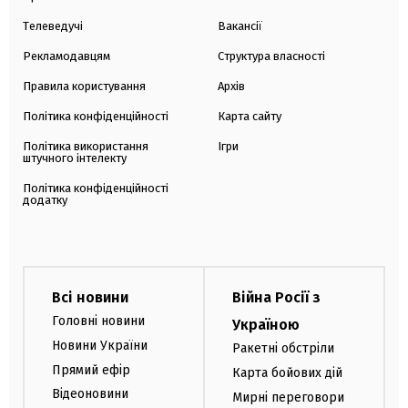
Телеведучі
Вакансії
Рекламодавцям
Структура власності
Правила користування
Архів
Політика конфіденційності
Карта сайту
Політика використання
Ігри
штучного інтелекту
Політика конфіденційності
додатку
Всі новини
Війна Росії з
Головні новини
Україною
Новини України
Ракетні обстріли
Прямий ефір
Карта бойових дій
Відеоновини
Мирні переговори