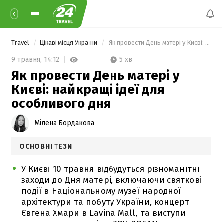
Travel
Цікаві місця України
 Як провести День матері у Києві: найкращі ідеї для особливого дня 
5 хв
9 травня,
14:12
Як провести День матері у
Києві: найкращі ідеї для
особливого дня
Мілена Бордакова
ОСНОВНІ ТЕЗИ
У Києві 10 травня відбудуться різноманітні
заходи до Дня матері, включаючи святкові
події в Національному музеї народної
архітектури та побуту України, концерт
Євгена Хмари в Lavina Mall, та виступи