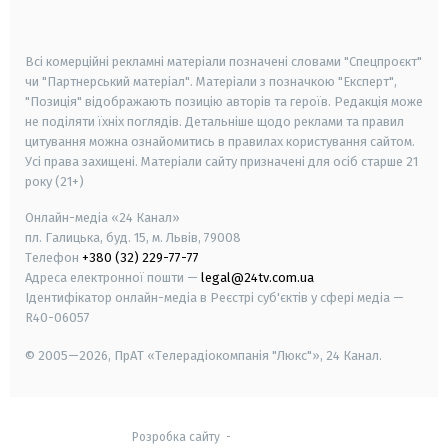
smart tv
samsung smart tv
Всі комерційні рекламні матеріали позначені словами "Спецпроєкт"
чи "Партнерський матеріал". Матеріали з позначкою "Експерт",
"Позиція" відображають позицію авторів та героїв. Редакція може
не поділяти їхніх поглядів. Детальніше щодо реклами та правил
цитування можна ознайомитись в правилах користування сайтом.
Усі права захищені.
Матеріали сайту призначені для осіб старше
21
року (21+)
Онлайн-медіа «24 Канал»
пл. Галицька, буд. 15, м. Львів, 79008
Телефон
+380 (32) 229-77-77
Адреса електронної пошти —
legal@24tv.com.ua
Ідентифікатор онлайн-медіа в Реєстрі суб'єктів у сфері медіа —
R40-06057
© 2005—2026,
ПрАТ «Телерадіокомпанія "Люкс"», 24 Канал.
Розробка сайту
-