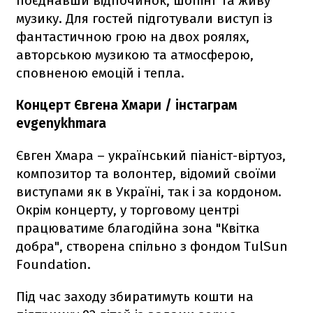
поєднавши відпочинок, шопінг та живу
музику. Для гостей підготували виступ із
фантастичною грою на двох роялях,
авторською музикою та атмосферою,
сповненою емоцій і тепла.
Концерт Євгена Хмари / інстаграм
evgenykhmara
Євген Хмара – український піаніст-віртуоз,
композитор та волонтер, відомий своїми
виступами як в Україні, так і за кордоном.
Окрім концерту, у торговому центрі
працюватиме благодійна зона "Квітка
добра", створена спільно з фондом TulSun
Foundation.
Під час заходу збиратимуть кошти на