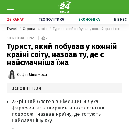
24 КАНАЛ
ГЕОПОЛІТИКА
ЕКОНОМІКА
БІЗНЕС
Travel
Європа та світ
Турист, який побував у кожній країні світу, назвав ту, де є найсмачніша їжа
30 квітня,
11:49
2
Турист, який побував у кожній
країні світу, назвав ту, де є
найсмачніша їжа
Софія Мінджоса
ОСНОВНІ ТЕЗИ
23-річний блогер з Німеччини Лука
Фердменгес завершив навколосвітню
подорож і назвав країну, де готують
найсмачнішу їжу.