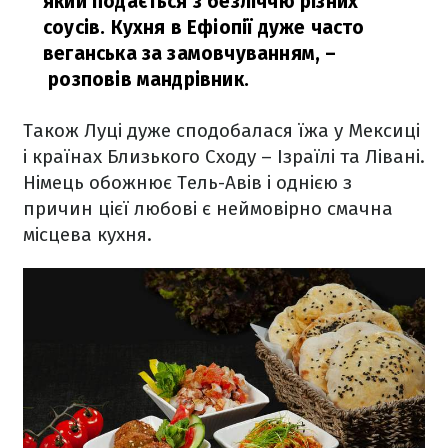
який подається з безліччю різних
соусів. Кухня в Ефіопії дуже часто
веганська за замовчуванням,
–
розповів мандрівник.
Також Луці дуже сподобалася їжа у Мексиці
і країнах Близького Сходу – Ізраїлі та Лівані.
Німець обожнює Тель-Авів і однією з
причин цієї любові є неймовірно смачна
місцева кухня.