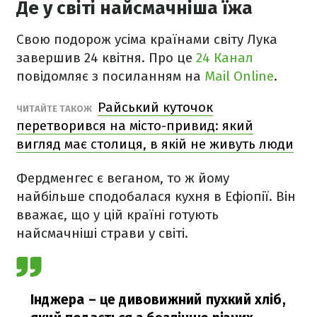
Де у світі найсмачніша їжа
Свою подорож усіма країнами світу Лука
завершив 24 квітня. Про це
24 Канал
повідомляє з посиланням на
Mail Online
.
Райський куточок
ЧИТАЙТЕ ТАКОЖ
перетворився на місто-привид: який
вигляд має столиця, в якій не живуть люди
Фердменгес є веганом, то ж йому
найбільше сподобалася кухня в Ефіопії. Він
вважає, що у цій країні готують
найсмачніші страви у світі.
Інджера – це дивовижний пухкий хліб,