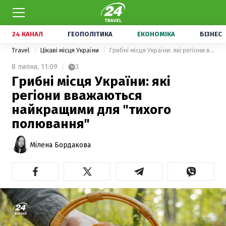
24 КАНАЛ
ГЕОПОЛІТИКА
ЕКОНОМІКА
БІЗНЕС
Travel
Цікаві місця України
Грибні місця України: які регіони вважаються найкращими для "тихого полювання"
8 липня,
11:09
3
Грибні місця України: які
регіони вважаються
найкращими для "тихого
полювання"
Мілена Бордакова