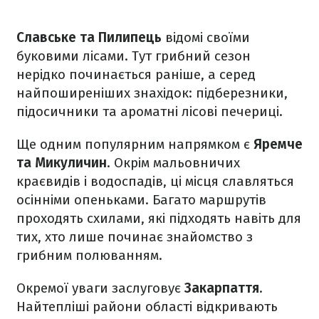
Славське та Пилипець
відомі своїми
буковими лісами. Тут грибний сезон
нерідко починається раніше, а серед
найпоширеніших знахідок: підберезники,
підосичники та ароматні лісові печериці.
Ще одним популярним напрямком є
Яремче
та Микуличин
. Окрім мальовничих
краєвидів і водоспадів, ці місця славляться
осінніми опеньками. Багато маршрутів
проходять схилами, які підходять навіть для
тих, хто лише починає знайомство з
грибним полюванням.
Окремої уваги заслуговує
Закарпаття
.
Найтепліші райони області відкривають