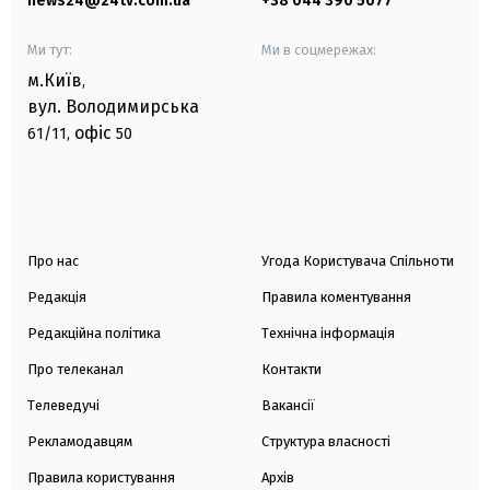
news24@24tv.com.ua
+38 044 390 5077
Ми тут:
Ми в соцмережах:
м.Київ
,
вул. Володимирська
офіс
61/11,
50
Про нас
Угода Користувача Спільноти
Редакція
Правила коментування
Редакційна політика
Технічна інформація
Про телеканал
Контакти
Телеведучі
Вакансії
Рекламодавцям
Структура власності
Правила користування
Архів