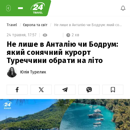
Travel
Європа та світ
 Не лише в Анталію чи Бодрум: який сонячний курорт Туреччини обрати на літо 
2 хв
24 травня,
17:57
Не лише в Анталію чи Бодрум:
який сонячний курорт
Туреччини обрати на літо
Юлія Турелик