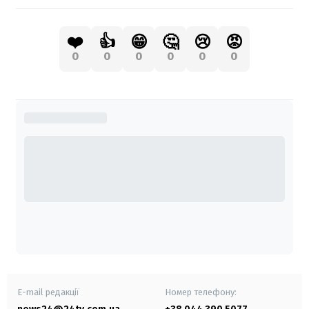
❤️
👍
😁
🤔
😢
😡
0
0
0
0
0
0
E-mail редакції
Номер телефону: