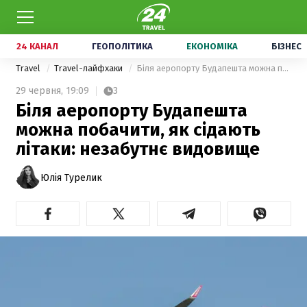
24 КАНАЛ
ГЕОПОЛІТИКА
ЕКОНОМІКА
БІЗНЕС
Travel
Travel-лайфхаки
Біля аеропорту Будапешта можна побачити, як сідають літаки: незабутнє видовище
29 червня,
19:09
3
Біля аеропорту Будапешта
можна побачити, як сідають
літаки: незабутнє видовище
Юлія Турелик