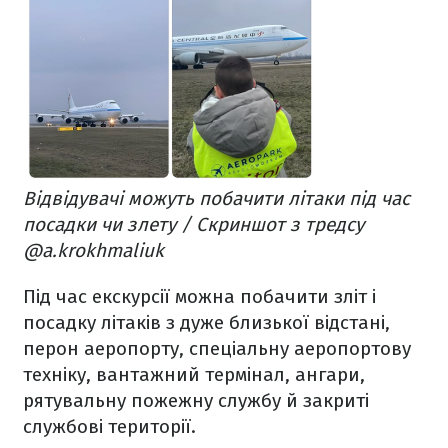
Відвідувачі можуть побачити літаки під час
посадки чи злету / Скриншот з тредсу
@a.krokhmaliuk
Під час екскурсії можна побачити зліт і
посадку літаків з дуже близької відстані,
перон аеропорту, спеціальну аеропортову
техніку, вантажний термінал, ангари,
рятувальну пожежну службу й закриті
службові території.