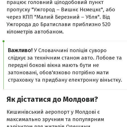
працює головний цілодобовий пункт
пропуску "Ужгород – Вишнє Нємецкє", або
через КПП "Малий Березний – Убля". Від
Ужгорода до Братислави приблизно 520
кілометрів автобаном.
Важливо!
У Словаччині поліція суворо
слідкує за технічним станом авто. Лобове та
передні бокові вікна мають бути не
затоновані, обов'язково потрібно мати
страховку та придбану електронну віньєтку.
Як дістатися до Молдови?
Кишинівський аеропорт у Молдові є
максимально зручним та популярним
варіантом для жителів Одещини,