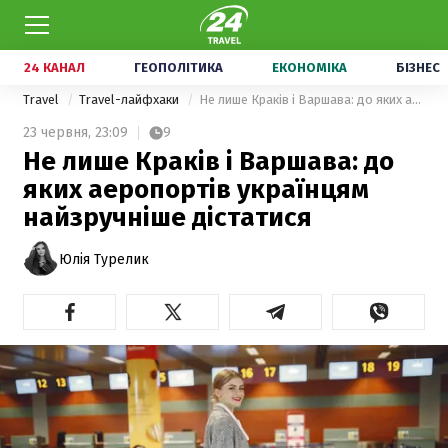
24 КАНАЛ
ГЕОПОЛІТИКА
ЕКОНОМІКА
БІЗНЕС
Travel
Travel-лайфхаки
Не лише Краків і Варшава: до яких аеропортів українцям найзручніше дістатися
23 червня,
23:09
9
Не лише Краків і Варшава: до
яких аеропортів українцям
найзручніше дістатися
Юлія Турелик