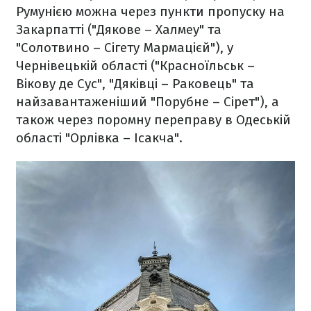
Румунією можна через пункти пропуску на
Закарпатті ("Дякове – Халмеу" та
"Солотвино – Сігету Мармацієй"), у
Чернівецькій області ("Красноїльськ –
Вікову де Сус", "Дяківці – Раковець" та
найзавантаженіший "Порубне – Сірет"), а
також через поромну переправу в Одеській
області "Орлівка – Ісакча".