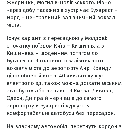
Жмеринки, Могилів-Подільського. Рівно
через добу пасажирів зустрічає Бухарест –
Норд – центральний залізничний вокзал
міста.
Існує варіант із пересадкою у Молдові:
спочатку поїздом Київ – Кишинів, а з
Кишинева – щоденним потягом до
Бухареста. З головного залізничного
вокзалу міста до аеропорту Анрі Коанди
цілодобово й кожні 40 хвилин курсує
електропоїзд, також можна доїхати міським
автобусом або на таксі. З Києва, Львова,
Одеси, Дніпра й Чернівців до самого
аеропорту в Бухаресті курсують
комфортабельні автобуси без пересадок.
На власному автомобілі перетнути кордон з