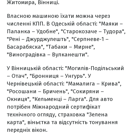
Житомира, Вінниці.
Власною машиною їхати можна через
численні КПП. В Одеській області: "Маяки –
Паланка – Удобне", "Старокозаче – Тудора",
"Рені – Джурджулешть", "Серпневе-1 –
Басарабяска", "Табаки – Мирне",
"Виноградівка – Вулканешти".
У Вінницькій області: "Могилів-Подільський
– Отач", "Бронниця – Унгурь". У
Чернівецькій області: "Мамалига – Крива",
"Росошани – Бричень", "Сокиряни –
Окниця", "Кельменці – Ларга". Для авто
потрібен Міжнародний сертифікат
технічного огляду, страховка "Зелена
карта", віньєтка та відсутність тонування
передніх вікон.