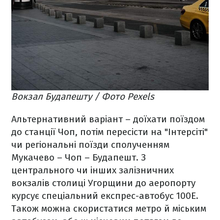
Вокзал Будапешту / Фото Pexels
Альтернативний варіант – доїхати поїздом
до станції Чоп, потім пересісти на "Інтерсіті"
чи регіональні поїзди сполученням
Мукачево – Чоп – Будапешт. З
центрального чи інших залізничних
вокзалів столиці Угорщини до аеропорту
курсує спеціальний експрес-автобус 100E.
Також можна скористатися метро й міським