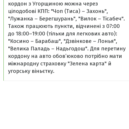
кордон з Угорщиною можна через
цілодобові КПП: "Чоп (Тиса) – Захонь",
"Лужанка – Берегшурань", "Вилок – Тісабеч".
Також працюють пункти, відчинені з 07:00
до 18:00–19:00 (тільки для легкових авто):
"Косино – Барабаш", "Дзвінкове – Лонья",
"Велика Паладь – Надьгодош". Для перетину
кордону на авто обов’юково потрібно мати
міжнародну страховку "Зелена карта" й
угорську віньєтку.