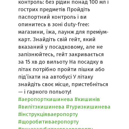
контроль: без рідин понад 100 мл і
гострих предметів Пройдіть
паспортний контроль і ви
опинитесь в зоні duty-free:
магазини, їжа, лаунж для преміум-
карт. Знайдіть свій гейт, який
вказаний у посадковому, але не
запізнюйтесь, гейт закривається
за 15 хв до вильоту На посадку в
літак потрібно пройти пішки або
підʼїхати на автобусі У літаку
знайдіть своє місце, пристебніться
— і гарного польоту!
#аеропорткишинева
#кишинів
#вилітзкишинева
#туризкишинева
#інструкціяваеропорту
#щоробитиваеропорту