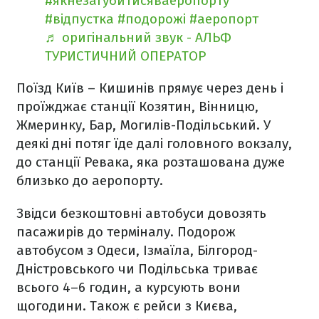
#якнезагубитисяваеропорту
#відпустка
#подорожі
#аеропорт
♬ оригінальний звук - АЛЬФ
ТУРИСТИЧНИЙ ОПЕРАТОР
Поїзд Київ – Кишинів прямує через день і
проїжджає станції Козятин, Вінницю,
Жмеринку, Бар, Могилів-Подільський. У
деякі дні потяг їде далі головного вокзалу,
до станції Ревака, яка розташована дуже
близько до аеропорту.
Звідси безкоштовні автобуси довозять
пасажирів до терміналу. Подорож
автобусом з Одеси, Ізмаїла, Білгород-
Дністровського чи Подільська триває
всього 4–6 годин, а курсують вони
щогодини. Також є рейси з Києва,