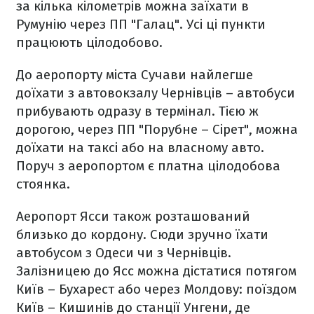
за кілька кілометрів можна заїхати в
Румунію через ПП "Галац". Усі ці пункти
працюють цілодобово.
До аеропорту міста Сучави найлегше
доїхати з автовокзалу Чернівців – автобуси
прибувають одразу в термінал. Тією ж
дорогою, через ПП "Порубне – Сірет", можна
доїхати на таксі або на власному авто.
Поруч з аеропортом є платна цілодобова
стоянка.
Аеропорт Ясси також розташований
близько до кордону. Сюди зручно їхати
автобусом з Одеси чи з Чернівців.
Залізницею до Ясс можна дістатися потягом
Київ – Бухарест або через Молдову: поїздом
Київ – Кишинів до станції Унгени, де