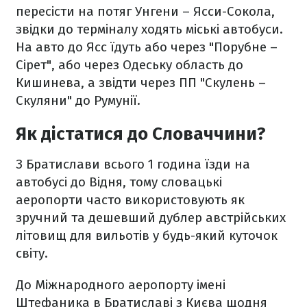
пересісти на потяг Унгени – Ясси-Сокола,
звідки до терміналу ходять міські автобуси.
На авто до Ясс їдуть або через "Порубне –
Сірет", або через Одеську область до
Кишинева, а звідти через ПП "Скулень –
Скуляни" до Румунії.
Як дістатися до Словаччини?
З Братислави всього 1 година їзди на
автобусі до Відня, тому словацькі
аеропорти часто використовують як
зручний та дешевший дублер австрійських
літовищ для вильотів у будь-який куточок
світу.
До Міжнародного аеропорту імені
Штефаника в Братиславі з Києва щодня