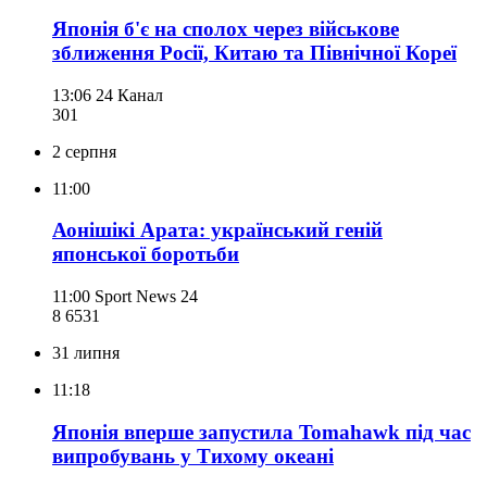
Японія б'є на сполох через військове
зближення Росії, Китаю та Північної Кореї
13:06
24 Канал
301
2 серпня
11:00
Аонішікі Арата: український геній
японської боротьби
11:00
Sport News 24
8 653
1
31 липня
11:18
Японія вперше запустила Tomahawk під час
випробувань у Тихому океані