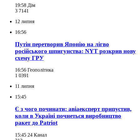
19:58
Дім
3 714
1
12 липня
16:56
Путін перетворив Японію на лігво
російського шпигунства: NYT розкрив нову
схему ГРУ
16:56
Геополітика
1 039
1
11 липня
15:45
Є з чого починати: авіаексперт припустив,
коли в Україні почнеться виробництво
ракет до Patriot
15:45
24 Канал