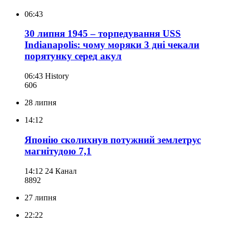
06:43
30 липня 1945 – торпедування USS
Indianapolis: чому моряки 3 дні чекали
порятунку серед акул
06:43
History
606
28 липня
14:12
Японію сколихнув потужний землетрус
магнітудою 7,1
14:12
24 Канал
889
2
27 липня
22:22