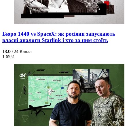
Бюро 1440 vs SpaceX: як росіяни запускають
власні аналоги Starlink і хто за цим стоїть
18:00
24 Канал
1 655
1