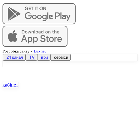
Розробка сайту
-
Luxnet
24 канал
TV
ігри
сервіси
кабінет