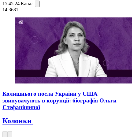
15:45
24 Канал
14 368
1
Колишнього посла України у США
звинувачують в корупції: біографія Ольги
Стефанішиної
Колонки