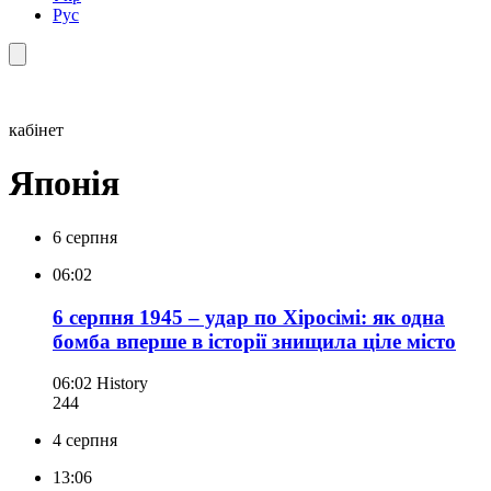
Рус
кабінет
Японія
6 серпня
06:02
6 серпня 1945 – удар по Хіросімі: як одна
бомба вперше в історії знищила ціле місто
06:02
History
244
4 серпня
13:06