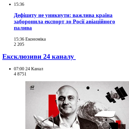
15:36
Дефіциту не уникнути: важлива країна
заборонила експорт до Росії авіаційного
палива
15:36
Економіка
2 205
Ексклюзиви 24 каналу
07:00
24 Канал
4 875
1