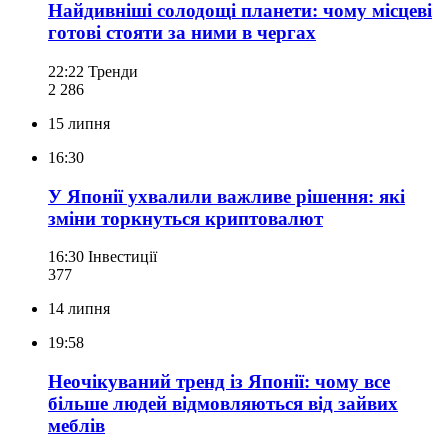
Найдивніші солодощі планети: чому місцеві
готові стояти за ними в чергах
22:22
Тренди
2 286
15 липня
16:30
У Японії ухвалили важливе рішення: які
зміни торкнуться криптовалют
16:30
Інвестиції
377
14 липня
19:58
Неочікуваний тренд із Японії: чому все
більше людей відмовляються від зайвих
меблів