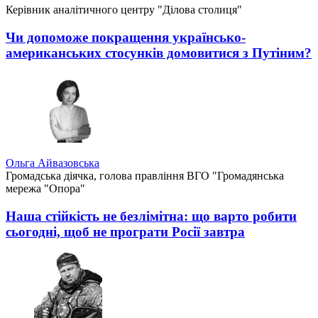
Керівник аналітичного центру "Ділова столиця"
Чи допоможе покращення українсько-
американських стосунків домовитися з Путіним?
Ольга Айвазовська
Громадська діячка, голова правління ВГО "Громадянська
мережа "Опора"
Наша стійкість не безлімітна: що варто робити
сьогодні, щоб не програти Росії завтра