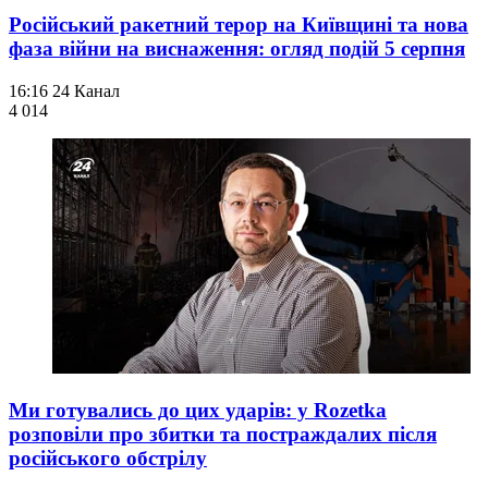
Російський ракетний терор на Київщині та нова
фаза війни на виснаження: огляд подій 5 серпня
16:16
24 Канал
4 014
Ми готувались до цих ударів: у Rozetka
розповіли про збитки та постраждалих після
російського обстрілу