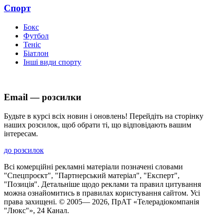
Спорт
Бокс
Футбол
Теніс
Біатлон
Інші види спорту
Email — розсилки
Будьте в курсі всіх новин і оновлень! Перейдіть на сторінку
наших розсилок, щоб обрати ті, що відповідають вашим
інтересам.
до розсилок
Всі комерційні рекламні матеріали позначені словами
"Спецпроєкт", "Партнерський матеріал", "Експерт",
"Позиція". Детальніше щодо реклами та правил цитування
можна ознайомитись в правилах користування сайтом. Усі
права захищені. © 2005—
2026
, ПрАТ «Телерадіокомпанія
"Люкс"», 24 Канал.