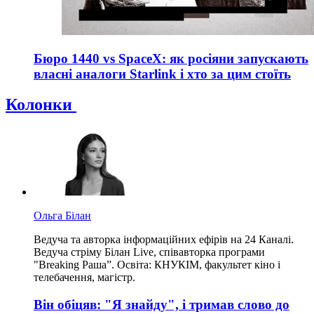
Бюро 1440 vs SpaceX: як росіяни запускають
власні аналоги Starlink і хто за цим стоїть
Колонки
Ольга Білан
Ведуча та авторка інформаційних ефірів на 24 Каналі.
Ведуча стріму Білан Live, співавторка програми
"Breaking Раша”. Освіта: КНУКІМ, факультет кіно і
телебачення, магістр.
Він обіцяв: "Я знайду", і тримав слово до