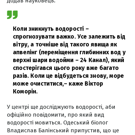
додав науковець.
Коли зникнуть водорості –
спрогнозувати важко. Усе залежить від
вітру, а точніше від такого явища як
апвелінг (переміщення глибинних вод у
верхні шари водойми – 24 Канал), який
спостерігався цього року вже багато
разів. Коли це відбудеться знову, море
може очиститися,
– каже Віктор
Коморін.
У центрі ще досліджують водорості, аби
офіційно повідомити, про який вид
водорості мовиться. Одеський біолог
Владислав Балінський припустив, що це