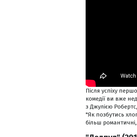
Після успіху першо
комедії ви вже не
з Джулією Робертс,
"Як позбутись хлоп
більш романтичні,