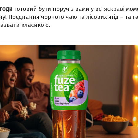
ягоди
готовий бути поруч з вами у всі яскраві мо
у! Поєднання чорного чаю та лісових ягід – та га
назвати класикою.