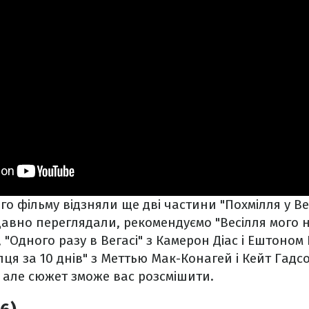
го фільму відзняли ще дві частини "Похмілля у Вег
давно переглядали, рекомендуємо "Весілля мого 
 "Одного разу в Вегасі" з Камерон Діас і Ештоном
ця за 10 днів" з Меттью Мак-Конагей і Кейт Гадсо
 але сюжет зможе вас розсмішити.