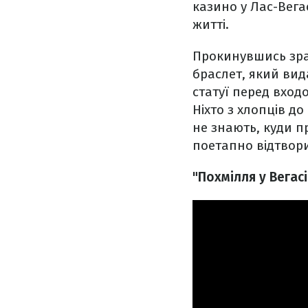
казино у Лас-Вега
житті.
Прокинувшись зран
браслет, який вид
статуї перед входо
Ніхто з хлопців до
не знають, куди п
поетапно відтвори
"Похмілля у Вегасі