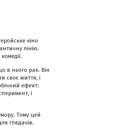
геройське кіно
античну лінію.
 комедії.
о в нього рак. Він
 своє життя, і
обічний ефект:
сперимент, і
умору. Тому цей
для глядачів.