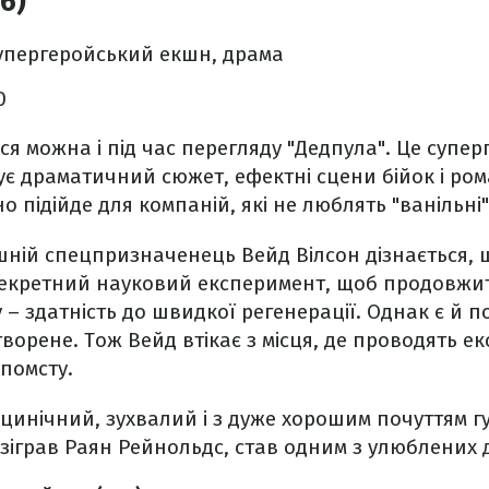
6)
супергеройський екшн, драма
0
ся можна і під час перегляду "Дедпула". Це супер
є драматичний сюжет, ефектні сцени бійок і ром
о підійде для компаній, які не люблять "ванільні"
ній спецпризначенець Вейд Вілсон дізнається, щ
екретний науковий експеримент, щоб продовжити
 – здатність до швидкої регенерації. Однак є й п
ворене. Тож Вейд втікає з місця, де проводять ек
 помсту.
цинічний, зухвалий і з дуже хорошим почуттям г
 зіграв Раян Рейнольдс, став одним з улюблених 