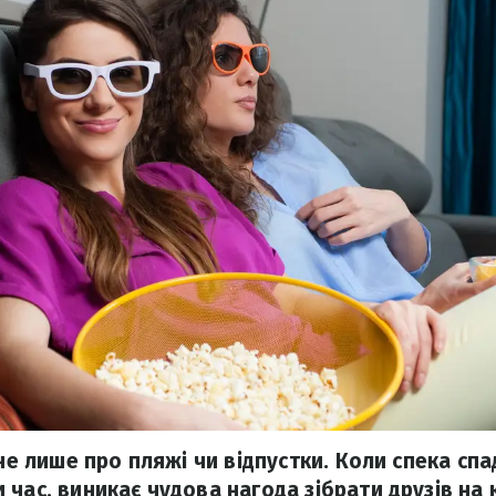
 не лише про пляжі чи відпустки. Коли спека спа
час, виникає чудова нагода зібрати друзів на к