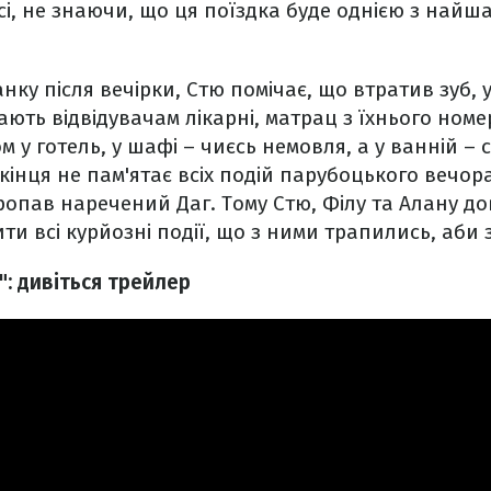
сі, не знаючи, що ця поїздка буде однією з найш
ку після вечірки, Стю помічає, що втратив зуб, у
ають відвідувачам лікарні, матрац з їхнього ном
м у готель, у шафі – чиєсь немовля, а у ванній – 
 кінця не пам'ятає всіх подій парубоцького вечор
ропав наречений Даг. Тому Стю, Філу та Алану до
ти всі курйозні події, що з ними трапились, аби
": дивіться трейлер