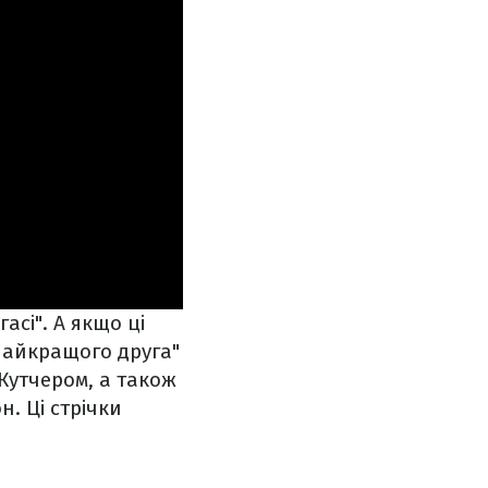
асі". А якщо ці
найкращого друга"
 Кутчером, а також
н. Ці стрічки