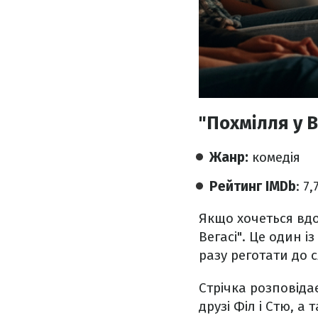
"Похмілля у В
Жанр:
комедія
Рейтинг IMDb
: 7,
Якщо хочеться вдо
Вегасі". Це один і
разу реготати до с
Стрічка розповіда
друзі Філ і Стю, 