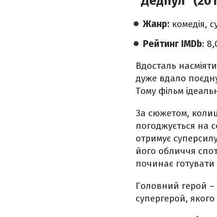
"Дедпул" (201
Жанр:
комедія, 
Рейтинг IMDb
: 8,
Вдосталь насміяти
дуже вдало поєдну
Тому фільм ідеальн
За сюжетом, колиш
погоджується на с
отримує суперсилу
його обличчя спот
починає готувати
Головний герой – 
супергерой, якого