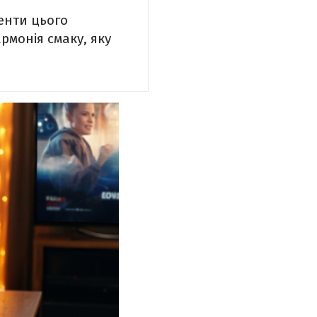
менти цього
рмонія смаку, яку