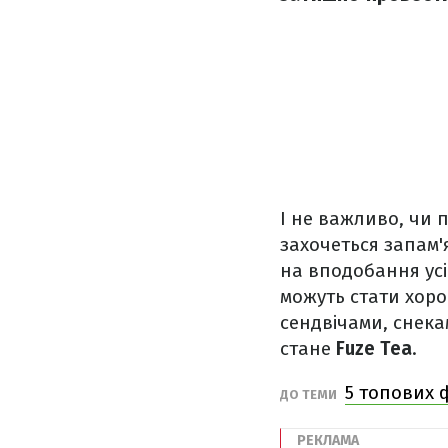
І не важливо, чи 
захочеться запам'
на вподобання усі
можуть стати хор
сендвічами, снек
стане
Fuze Tea
.
5 топових 
ДО ТЕМИ