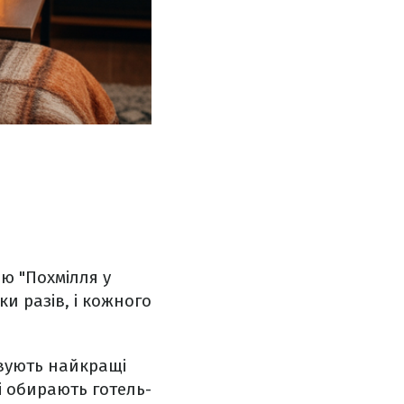
ю "Похмілля у
ки разів, і кожного
овують найкращі
і обирають готель-