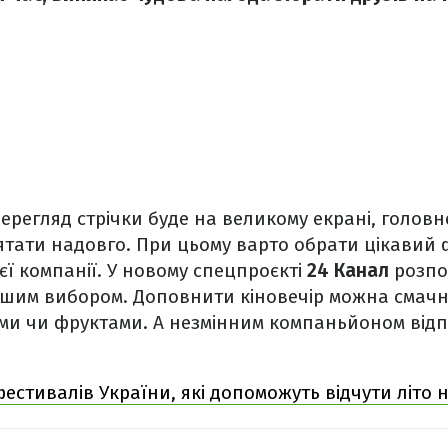
перегляд стрічки буде на великому екрані, головн
ятати надовго. При цьому варто обрати цікавий
єї компанії. У новому спецпроєкті
24 Канал
розпов
ошим вибором. Доповнити кіновечір можна смач
ами чи фруктами. А незмінним компаньйоном відп
фестивалів України, які допоможуть відчути літо 