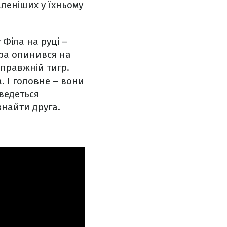
аленіших у їхньому
 Філа на руці –
ера опинився на
справжній тигр.
а. І головне – вони
ведеться
 знайти друга.