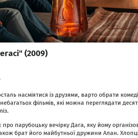
егасі" (2009)
7
сталь насміятися із друзями, варто обрати комеді
з небагатьох фільмів, які можна переглядати десят
ліз.
є про парубоцьку вечірку Дага, яку йому організ
а також брат його майбутньої дружини Алан. Хлопц