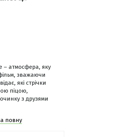
е – атмосфера, яку
 фільм, зважаючи
ідає, які стрічки
ною піцою,
очинку з друзями
на повну