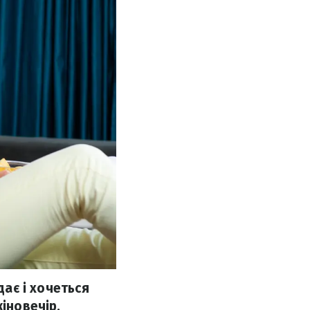
дає і хочеться
іновечір.