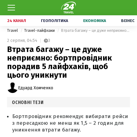
24 КАНАЛ
ГЕОПОЛІТИКА
ЕКОНОМІКА
БІЗНЕС
Travel
Travel-лайфхаки
Втрата багажу – це дуже неприємно: бортпровідник порадив 5 лайфхаків, щоб цього уникнути
2 серпня,
04:54
3
Втрата багажу – це дуже
неприємно: бортпровідник
порадив 5 лайфхаків, щоб
цього уникнути
Едуард Хомченко
ОСНОВНІ ТЕЗИ
Бортпровідник рекомендує вибирати рейси
з пересадкою не менш як 1,5 – 2 годин для
уникнення втрати багажу.