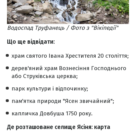
Водоспад Труфанець / Фото з "Вікіпедії"
Що ще відвідати:
храм святого Івана Хрестителя 20 століття;
дерев'яний храм Вознесіння Господнього
або Струківська церква;
парк культури і відпочинку;
пам'ятка природи "Ясен звичайний";
капличка Довбуша 1750 року.
Де розташоване селище Ясіня: карта