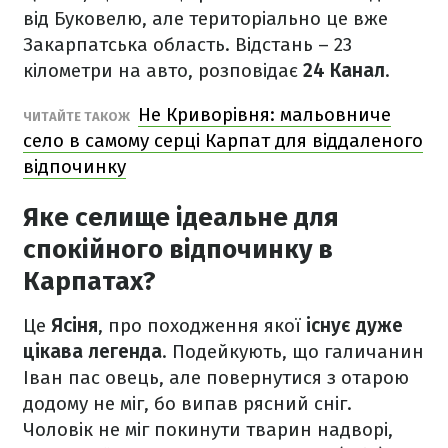
від Буковелю, але територіально це вже
Закарпатська область. Відстань – 23
кілометри на авто, розповідає
24 Канал
.
Не Криворівня: мальовниче
ЧИТАЙТЕ ТАКОЖ
село в самому серці Карпат для віддаленого
відпочинку
Яке селище ідеальне для
спокійного відпочинку в
Карпатах?
Це
Ясіня
, про походження якої
існує дуже
цікава легенда
. Подейкують, що галичанин
Іван пас овець, але повернутися з отарою
додому не міг, бо випав рясний сніг.
Чоловік не міг покинути тварин надворі,