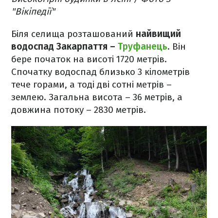
"Вікіпедії"
Біля селища розташований
найвищий
водоспад Закарпаття –
Труфанець
. Він
бере початок на висоті 1720 метрів.
Спочатку водоспад близько 3 кілометрів
тече горами, а тоді дві сотні метрів –
землею. Загальна висота – 36 метрів, а
довжина потоку – 2830 метрів.