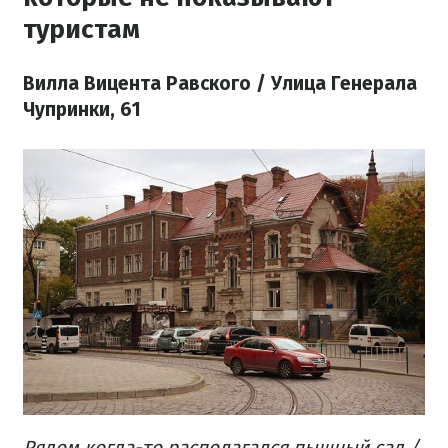
туристам
Вилла Вицента Равского / Улица Генерала
Чупринки, 61
Рядом когда-то располагался пышный сад /