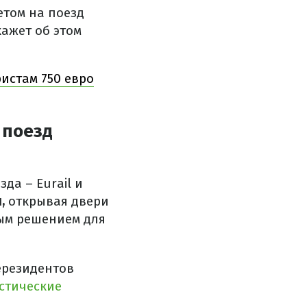
етом на поезд
ажет об этом
истам 750 евро
 поезд
да – Eurail и
и,
открывая двери
ным решением для
ерезидентов
стические