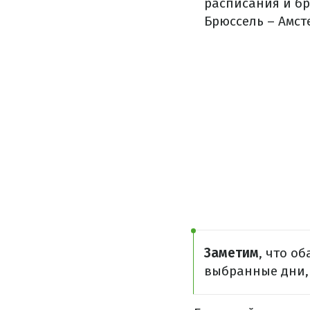
расписания и б
Брюссель – Амст
Заметим
, что о
выбранные дни,