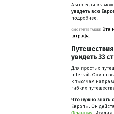
А что если вы мож
увидеть всю Евро
подробнее.
Эта 
СМОТРИТЕ ТАКЖЕ
штрафа
Путешествия 
увидеть 33 с
Для простых путеш
Interrail. Они по
к тысячам направ
гибких путешеств
Что нужно знать о
Европы. Он действ
Франция
, Италия