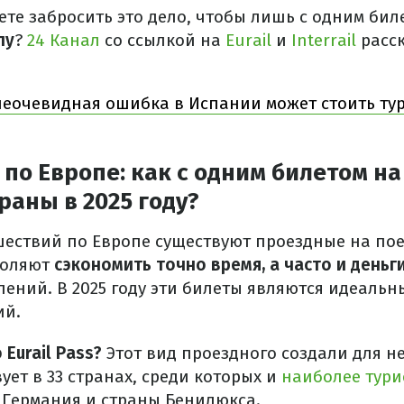
ете забросить это дело, чтобы лишь с одним бил
пу
?
24 Канал
со ссылкой на
Eurail
и
Interrail
расск
неочевидная ошибка в Испании может стоить тур
по Европе: как с одним билетом на
траны в 2025 году?
ествий по Европе существуют проездные на поез
зволяют
сэкономить точно время, а часто и деньг
лений. В 2025 году эти билеты являются идеаль
ий.
 Eurail Pass?
Этот вид проездного создали для н
ует в 33 странах, среди которых и
наиболее тури
, Германия и страны Бенилюкса.