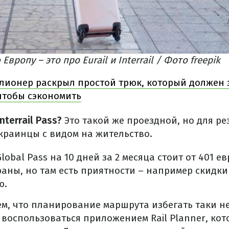
вропу – это про Eurail и Interrail / Фото freepik
лионер раскрыл простой трюк, который должен 
чтобы сэкономить
nterrail Pass?
Это такой же проездной, но для р
украинцы с видом на жительство.
obal Pass на 10 дней за 2 месяца стоит от 401 евр
раны, но там есть приятности – например скидки
ю.
м, что планирование маршрута избегать таки не 
 воспользоваться приложением Rail Planner, ко