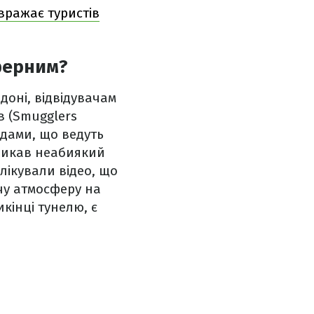
 вражає туристів
ферним?
доні, відвідувачам
в (Smugglers
одами, що ведуть
кликав неабиякий
блікували відео, що
чу атмосферу на
кінці тунелю, є