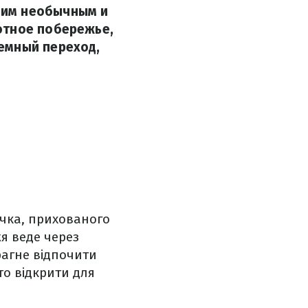
оим необычным и
ютное побережье,
емный переход,
очка, прихованого
я веде через
рагне відпочити
то відкрити для