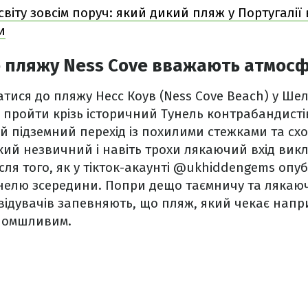
світу зовсім поруч: який дикий пляж у Португалії
и
о пляжу Ness Cove вважають атмос
атися до пляжу Несс Коув (Ness Cove Beach) у Шел
 пройти крізь історичний Тунель контрабандисті
ий підземний перехід із похилими стежками та сх
кий незвичний і навіть трохи лякаючий вхід ви
ісля того, як у тікток-акаунті @ukhiddengems опу
унелю зсередини. Попри дещо таємничу та лякаю
відувачів запевняють, що пляж, який чекає напри
ломшливим.