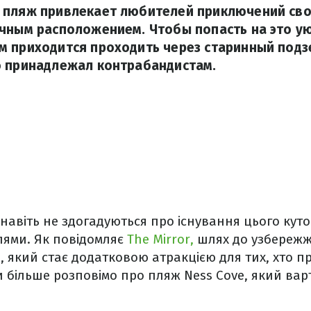
 пляж привлекает любителей приключений св
очным расположением. Чтобы попасть на это у
м приходится проходить через старинный подз
о принадлежал контрабандистам.
в навіть не здогадуються про існування цього кут
лями. Як повідомляє
The Mirror,
шлях до узбережж
, який стає додатковою атракцією для тих, хто п
ми більше розповімо про пляж Ness Cove, який вар