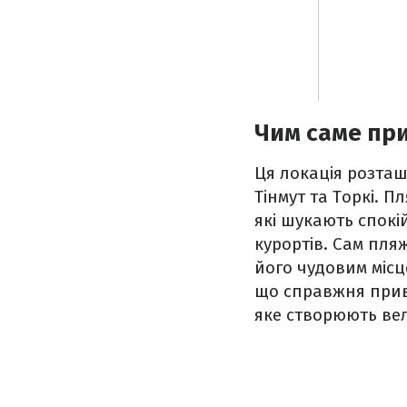
Чим саме при
Ця локація розташ
Тінмут та Торкі. П
які шукають спокі
курортів. Сам пля
його чудовим місц
що справжня прива
яке створюють вел