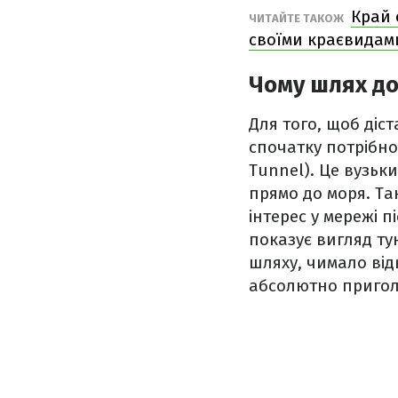
Край 
ЧИТАЙТЕ ТАКОЖ
своїми краєвидам
Чому шлях д
Для того, щоб діст
спочатку потрібно
Tunnel). Це вузьк
прямо до моря. Та
інтерес у мережі п
показує вигляд т
шляху, чимало від
абсолютно приго