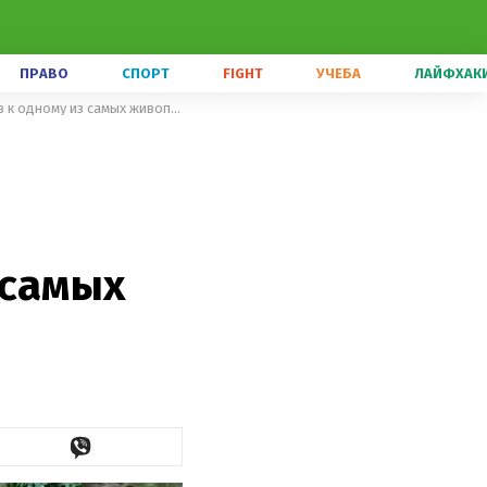
ПРАВО
СПОРТ
FIGHT
УЧЕБА
ЛАЙФХАК
Этот таинственный туннель контрабандистов приводит путешественников к одному из самых живописных пляжей
 самых