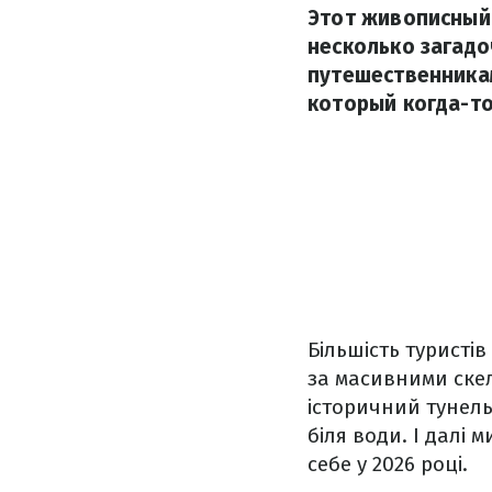
Этот живописный
несколько загад
путешественника
который когда-т
Більшість туристі
за масивними ске
історичний тунель
біля води. І далі 
себе у 2026 році.