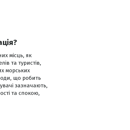
ація?
их місць, як
лів та туристів,
их морських
води, що робить
дувачі зазначають,
ості та спокою,