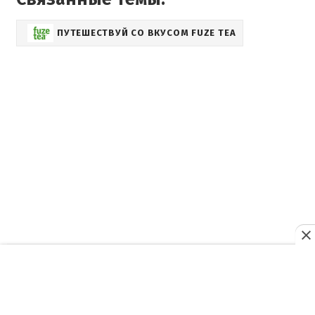
ПУТЕШЕСТВУЙ СО ВКУСОМ FUZE TEA
О нас
Рекламодателям
Редакция
Правила пользования
Редакционная политика
Политика конфиденциальности
О телеканале
Техническая информация
Телеведущие
Контакты
Вакансии
Архив