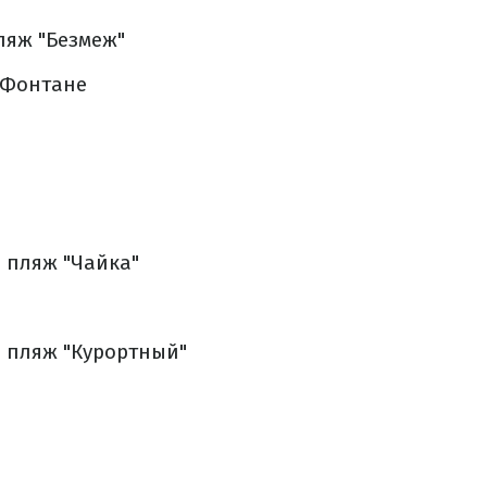
яж "Безмеж"
 Фонтане
пляж "Чайка"
пляж "Курортный"