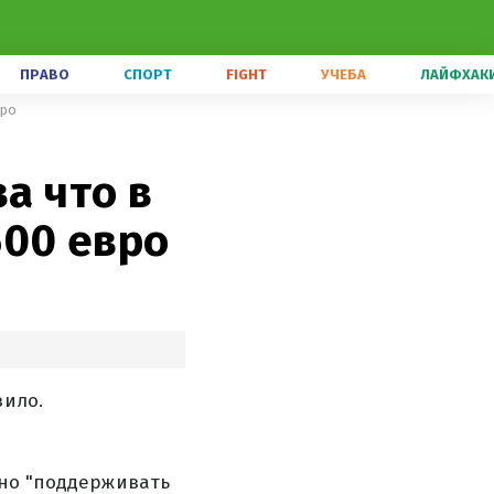
ПРАВО
СПОРТ
FIGHT
УЧЕБА
ЛАЙФХАК
вро
а что в
500 евро
вило.
ано "поддерживать