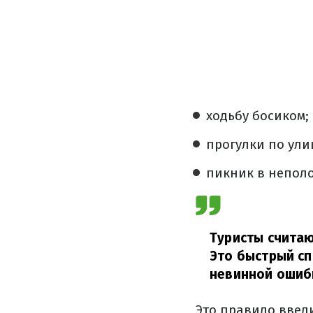
ходьбу босиком;
прогулки по ули
пикник в непол
Туристы считаю
Это быстрый сп
невинной ошиб
Это правило ввели