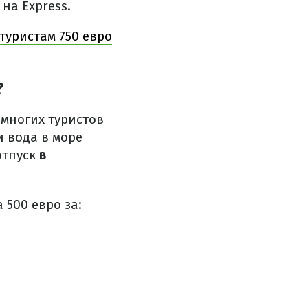
на Express.
туристам 750 евро
?
 многих туристов
и вода в море
отпуск
в
 500 евро за: