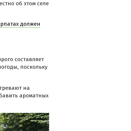
стно об этом селе
арпатах должен
рого составляет
погоды, поскольку
гревают на
обавить ароматных