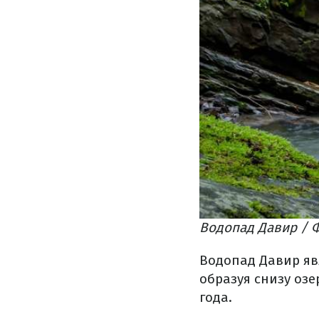
Водопад Давир / Ф
Водопад Давир явл
образуя снизу оз
года.