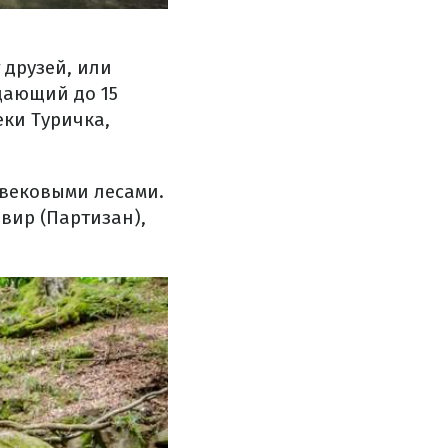
 друзей, или
ещающий до 15
еки Туричка,
 вековыми лесами.
вир (Партизан),