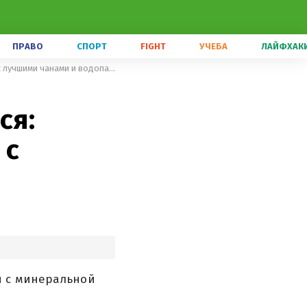
ПРАВО
СПОРТ
FIGHT
УЧЕБА
ЛАЙФХАК
Вы точно захотите здесь остаться: малоизвестное село в Карпатах с лучшими чанами и водопадами
ся:
 с
и с минеральной