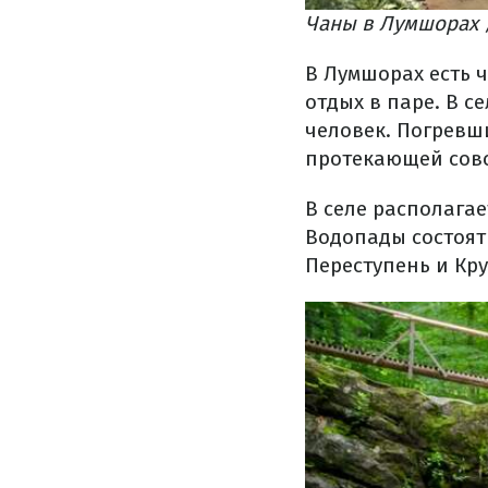
Чаны в Лумшорах /
В Лумшорах есть 
отдых в паре. В с
человек. Погревши
протекающей совс
В селе располага
Водопады состоят 
Переступень и Кру