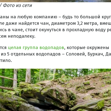
 Фото из сети
чаны на любую компанию – будь то большой круг
еле даже найдется чан, диаметром 3,2 метра, вм
сь в чане, стоит окунуться в прохладную воду р
ем неподалеку.
ется
целая группа водопадов
, которые окружены
из 5 отдельных водопадов – Соловей, Буркач, Да
тило.