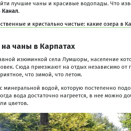
йти лучшие чаны и красивые водопады. Что изве
4 Канал
.
ственные и кристально чистые: какие озера в К
 на чаны в Карпатах
авной изюминкой села Лумшоры, население кото
ловек. Сюда приезжают на отдых независимо от 
риятное, что зимой, что летом.
с минеральной водой, которую постепенно подо
Когда вода достаточно нагреется, в нее можно д
ли цветов.