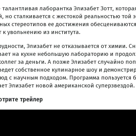
 талантливая лаборантка Элизабет Зотт, котора
, но сталкивается с жестокой реальностью той э
рных стереотипов ее достижения обесцениваются
 к увольнению из института.
рудности, Элизабет не отказывается от химии. С
вает на кухне небольшую лабораторию и продо
оллег за деньги. А позже Элизабет случайно по
 ведет собственное кулинарное шоу и демонстри
юд с научным подходом. Программа пользуется 
ает Элизабет новой американской суперзвездой.
мотрите трейлер