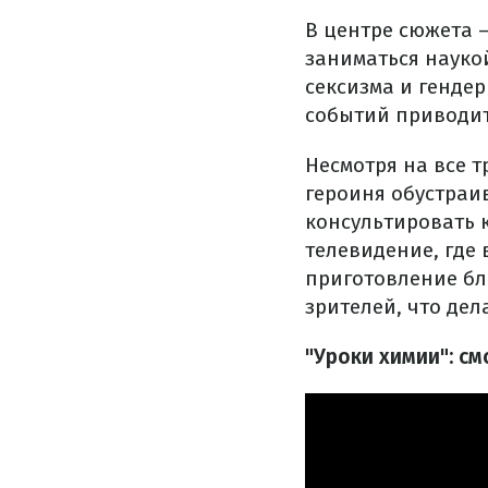
В центре сюжета –
заниматься наукой
сексизма и генде
событий приводит
Несмотря на все т
героиня обустраи
консультировать к
телевидение, где
приготовление бл
зрителей, что дел
"Уроки химии": с