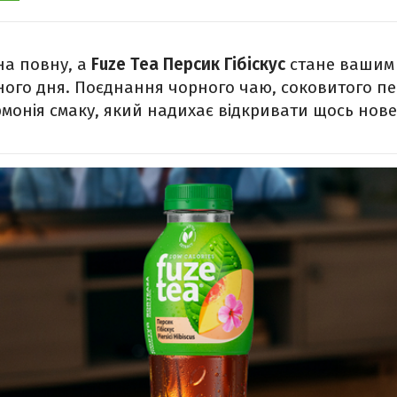
на повну, а
Fuze Tea Персик Гібіскус
стане вашим
ого дня. Поєднання чорного чаю, соковитого пе
армонія смаку, який надихає відкривати щось нове