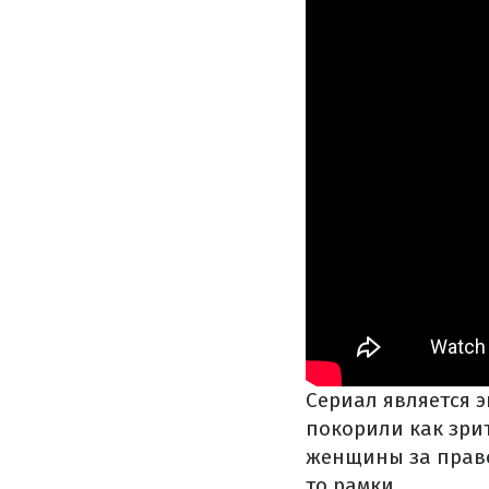
Сериал является 
покорили как зрит
женщины за право 
то рамки.