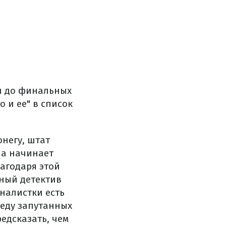
 и до финальных
о и ее" в список
негу, штат
на начинает
агодаря этой
тный детектив
рналистки есть
реду запутанных
едсказать, чем