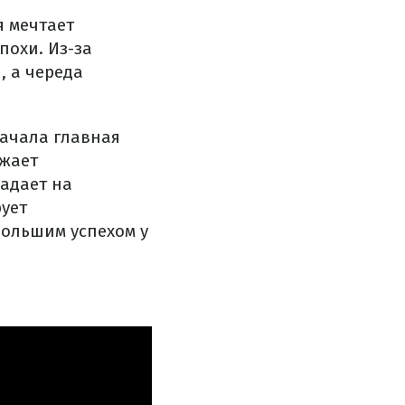
я мечтает
похи. Из-за
, а череда
начала главная
лжает
падает на
рует
большим успехом у