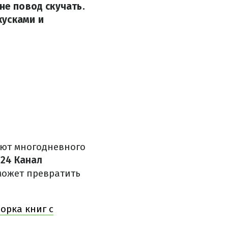
не повод скучать.
кусками и
уют многодневного
.
24 Канал
может превратить
орка книг с