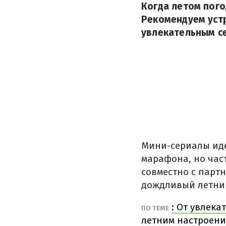
Когда летом пого
Рекомендуем устр
увлекательным с
Мини-сериалы иде
марафона, но час
совместно с парт
дождливый летний
: От увлека
ПО ТЕМЕ
летним настроен