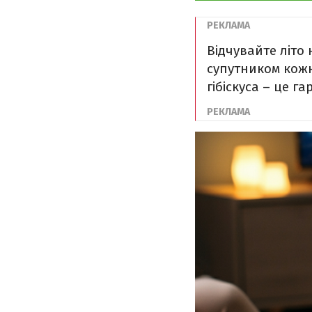
Відчувайте літо 
супутником кожн
гібіскуса – це г