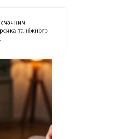
 смачним
рсика та ніжного
.