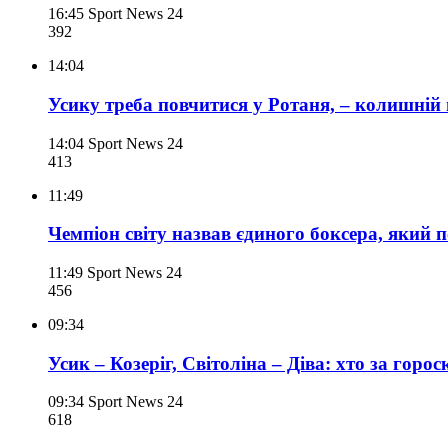
16:45
Sport News 24
392
14:04
Усику треба повчитися у Ротаня, – колишні
14:04
Sport News 24
413
11:49
Чемпіон світу назвав єдиного боксера, який 
11:49
Sport News 24
456
09:34
Усик – Козеріг, Світоліна – Діва: хто за горо
09:34
Sport News 24
618