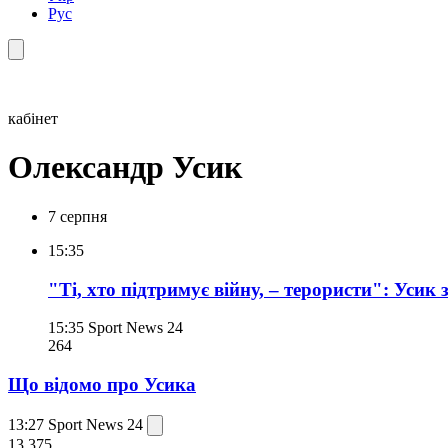
Рус
кабінет
Олександр Усик
7 серпня
15:35
"Ті, хто підтримує війну, – терористи": Усик 
15:35
Sport News 24
264
Що відомо про Усика
13:27
Sport News 24
13 375