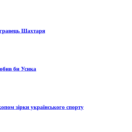
й гравець Шахтаря
побив би Усика
скопом зірки українського спорту