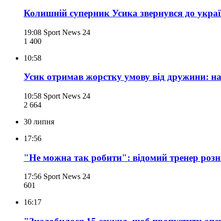
Колишній суперник Усика звернувся до украї
19:08
Sport News 24
1 400
10:58
Усик отримав жорстку умову від дружини: на щ
10:58
Sport News 24
2 664
30 липня
17:56
"Не можна так робити": відомий тренер розн
17:56
Sport News 24
601
16:17