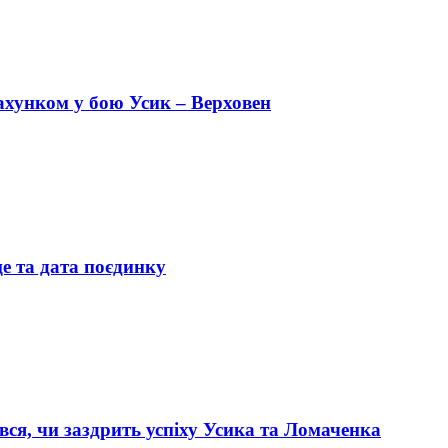
рахунком у бою Усик – Верховен
це та дата поєдинку
вся, чи заздрить успіху Усика та Ломаченка