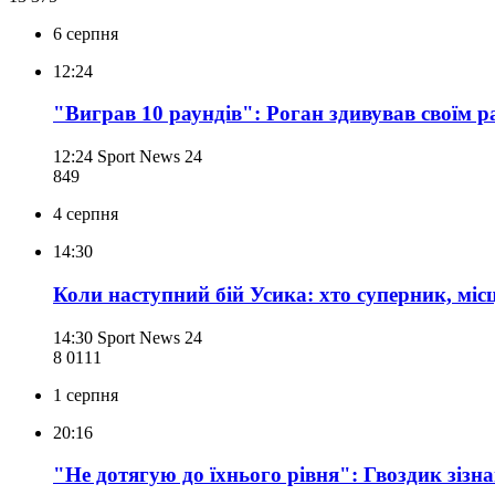
6 серпня
12:24
"Виграв 10 раундів": Роган здивував своїм 
12:24
Sport News 24
849
4 серпня
14:30
Коли наступний бій Усика: хто суперник, міс
14:30
Sport News 24
8 011
1
1 серпня
20:16
"Не дотягую до їхнього рівня": Гвоздик зізна