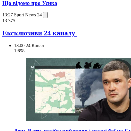
Що відомо про Усика
13:27
Sport News 24
13 375
Ексклюзиви 24 каналу
18:00
24 Канал
1 698
День Ялти, російський терор і важкі бої на С