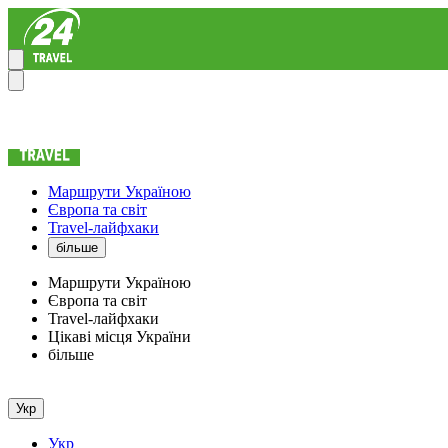
Маршрути Україною
Європа та світ
Travel-лайфхаки
більше
Маршрути Україною
Європа та світ
Travel-лайфхаки
Цікаві місця України
більше
Укр
Укр