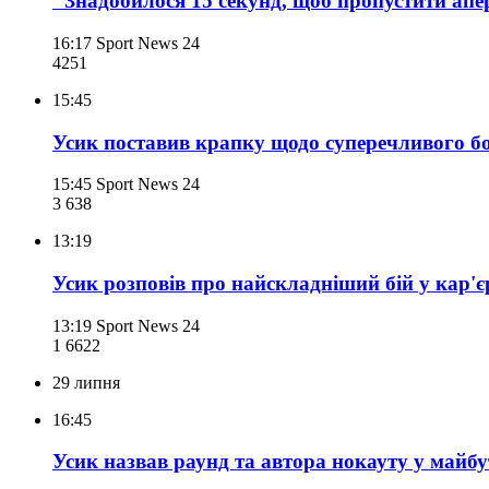
"Знадобилося 15 секунд, щоб пропустити апе
16:17
Sport News 24
425
1
15:45
Усик поставив крапку щодо суперечливого б
15:45
Sport News 24
3 638
13:19
Усик розповів про найскладніший бій у кар'є
13:19
Sport News 24
1 662
2
29 липня
16:45
Усик назвав раунд та автора нокауту у май