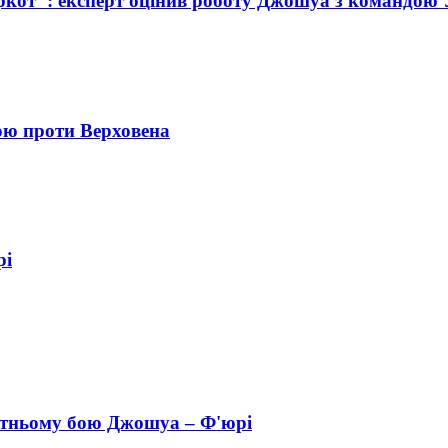
ркот": експерт оцінив роботу Джошуа з командою 
ою проти Верховена
рі
бутньому бою Джошуа – Ф'юрі