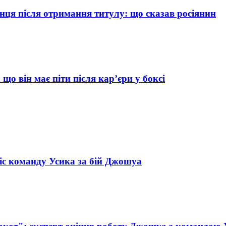
нця після отримання титулу: що сказав росіянин
о він має піти після кар’єри у боксі
іс команду Усика за бій Джошуа