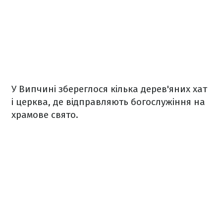
У Випчині збереглося кілька дерев'яних хат
і церква, де відправляють богослужіння на
храмове свято.