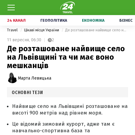
24 КАНАЛ
ГЕОПОЛІТИКА
ЕКОНОМІКА
БІЗНЕС
Travel
Цікаві місця України
Де розташоване найвище село на Львівщині та чи має воно мешканців
11 вересня,
06:30
2
Де розташоване найвище село
на Львівщині та чи має воно
мешканців
Марта Левицька
ОСНОВНІ ТЕЗИ
Найвище село на Львівщині розташоване на
висоті 900 метрів над рівнем моря.
Це відомий зимовий курорт, адже там є
навчально-спортивна база та