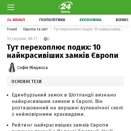
24 КАНАЛ
ГЕОПОЛІТИКА
ЕКОНОМІКА
БІЗНЕС
Travel
Європа та світ
Тут перехоплює подих: 10 найкрасивіших замків Європи
13 серпня,
08:17
2
Тут перехоплює подих: 10
найкрасивіших замків Європи
Софія Мінджоса
ОСНОВНІ ТЕЗИ
Единбурзький замок в Шотландії визнано
найкрасивішим замком в Європі. Він
розташований на вершині вулканічної скелі
з неймовірними краєвидами.
Рейтинг найкрасивіших замків Європи