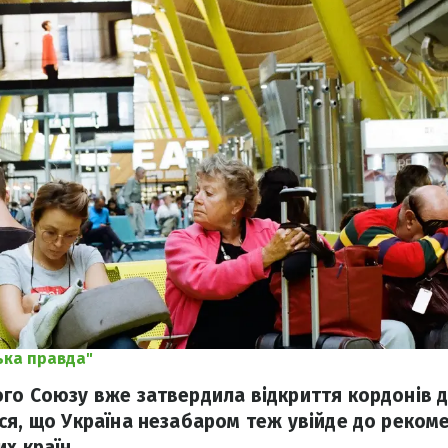
ька правда"
го Союзу вже затвердила відкриття кордонів д
ся, що Україна незабаром теж увійде до реком
х країн.