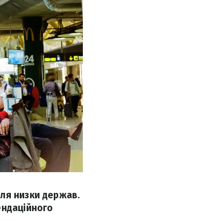
ля низки держав.
ендаційного