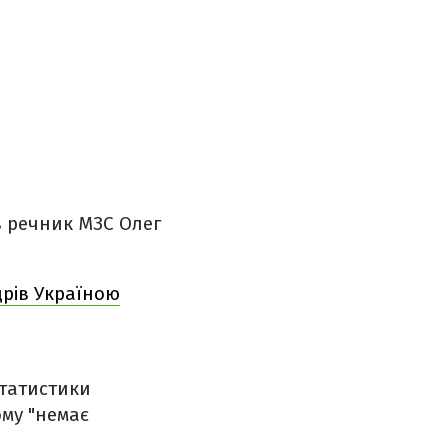
в речник МЗС Олег
дрів Україною
статистики
ому "немає