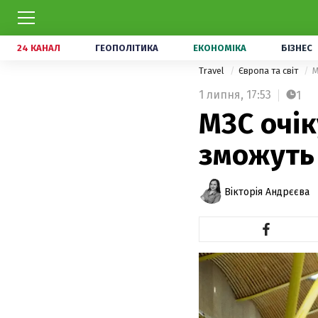
24 КАНАЛ
ГЕОПОЛІТИКА
ЕКОНОМІКА
БІЗНЕС
Travel
Європа та світ
М
1 липня,
17:53
1
МЗС очік
зможуть
Вікторія Андрєєва