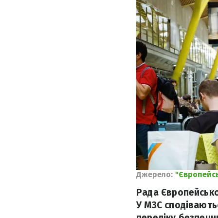
Джерело:
"Європейс
Рада Європейсько
У МЗС сподівають
переліку безпечни