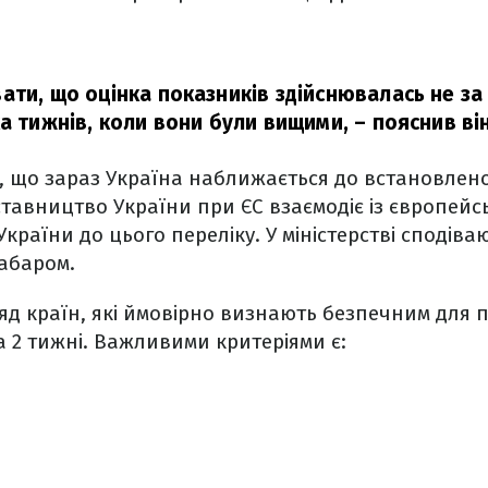
ти, що оцінка показників здійснювалась не за о
ка тижнів, коли вони були вищими,
– пояснив він
 що зараз Україна наближається до встановлено
тавництво України при ЄС взаємодіє із європей
країни до цього переліку. У міністерстві сподіва
абаром.
яд країн, які ймовірно визнають безпечним для 
а 2 тижні. Важливими критеріями є: