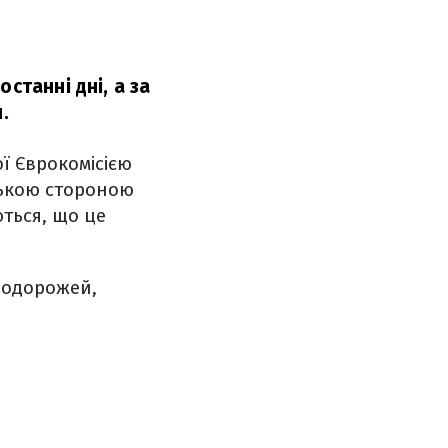
станні дні, а за
.
ї Єврокомісією
ською стороною
ються, що це
подорожей,