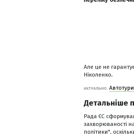
Але це не гаранту
Ніколенко.
Автотури
АКТУАЛЬНО
Детальніше п
Рада ЄС сформувал
захворюваності на
політики", оскіль