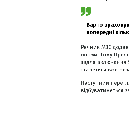
Варто враховува
попередні кіль
Речник МЗС додав,
норми. Тому Предс
задля включення У
станеться вже нез
Наступний перегл
відбуватиметься з