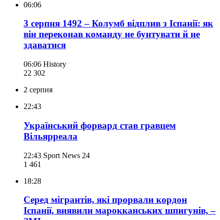
06:06
3 серпня 1492 – Колумб відплив з Іспанії: як
він переконав команду не бунтувати й не
здаватися
06:06
History
22 302
2 серпня
22:43
Український форвард став гравцем
Вільярреала
22:43
Sport News 24
1 461
18:28
Серед мігрантів, які прорвали кордон
Іспанії, виявили марокканських шпигунів, –