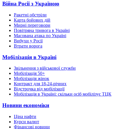
Війна Росії з Україною
Ракетні обстріли
Карта бойових дій
Мирні переговори
Повітряна тривога в Україні
Масована атака по Україні
Вибухи у Росії
Втрати ворога
Мобілізація в Україні
Звільнення з військової служби
Мобілізація 50+
Мобілізація жінок
Контракт для 18-24-річних
Відстрочка від мобілізації
Мобілізація в Україні: скільки осіб мобілізує ТЦК
Новини економіки
Ціна нафти
Курси валют
Фінансові новини