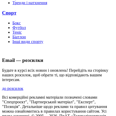
Тренди і натхнення
Спорт
Бокс
Футбол
Теніс
Біатлон
Інші види спорту
Email — розсилки
Будьте в курсі всіх новин і оновлень! Перейдіть на сторінку
наших розсилок, щоб обрати ті, що відповідають вашим
інтересам.
до розсилок
Всі комерційні рекламні матеріали позначені словами
"Спецпроєкт", "Партнерський матеріал", "Експерт",
"Позиція". Детальніше щодо реклами та правил цитування
можна ознайомитись в правилах користування сайтом. Усі
права захищені. © 2005—
2026
, ПрАТ «Телерадіокомпанія