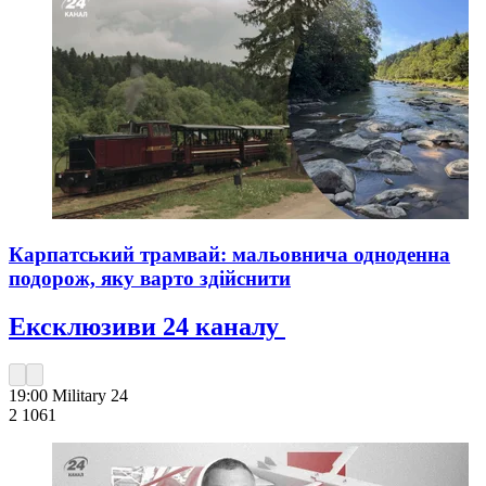
Карпатський трамвай: мальовнича одноденна
подорож, яку варто здійснити
Ексклюзиви 24 каналу
19:00
Military 24
2 106
1