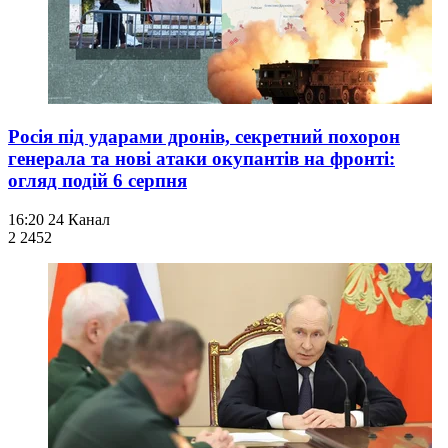
Росія під ударами дронів, секретний похорон
генерала та нові атаки окупантів на фронті:
огляд подій 6 серпня
16:20
24 Канал
2 245
2