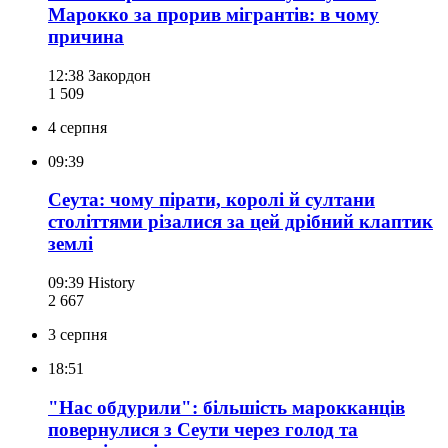
Марокко за прорив мігрантів: в чому
причина
12:38
Закордон
1 509
4 серпня
09:39
Сеута: чому пірати, королі й султани
століттями різалися за цей дрібний клаптик
землі
09:39
History
2 667
3 серпня
18:51
"Нас обдурили": більшість марокканців
повернулися з Сеути через голод та