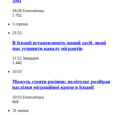
ЗМІ
18:28
Геополітика
5 702
1 серпня
21:52
В Іспанії встановлюють новий засіб, який
має зупинити навалу мігрантів
21:52
Закордон
1 440
10:33
Можуть стояти росіяни: політолог розібрав
наслідки міграційної кризи в Іспанії
10:33
Геополітика
869
31 липня