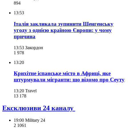
894
13:53
Італія закликала зупинити Шенгенську
угоду з однією країною Європи: у чому
причина
13:53
Закордон
1 978
13:20
Крихітне іспанське місто в Африці, яке
штурмували мігранти: що відомо про Сеуту
13:20
Travel
13 178
Ексклюзиви 24 каналу
19:00
Military 24
2 106
1