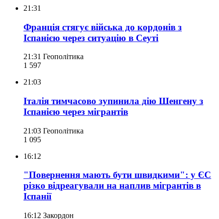
21:31
Франція стягує війська до кордонів з
Іспанією через ситуацію в Сеуті
21:31
Геополітика
1 597
21:03
Італія тимчасово зупинила дію Шенгену з
Іспанією через мігрантів
21:03
Геополітика
1 095
16:12
"Повернення мають бути швидкими": у ЄС
різко відреагували на наплив мігрантів в
Іспанії
16:12
Закордон