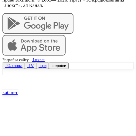
"Люкс"», 24 Канал.
Розробка сайту
-
Luxnet
24 канал
TV
ігри
сервіси
кабінет