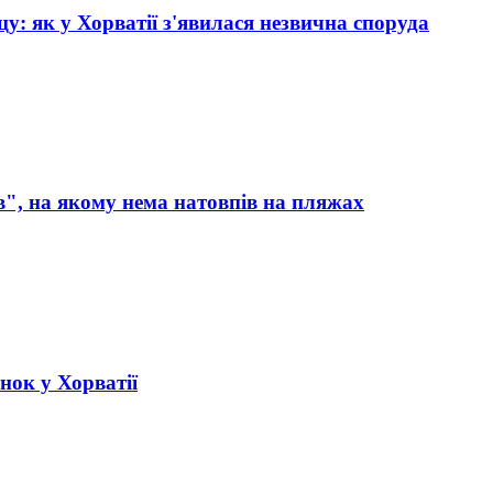
цу: як у Хорватії з'явилася незвична споруда
в", на якому нема натовпів на пляжах
инок у Хорватії