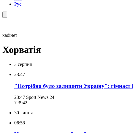
Рус
кабінет
Хорватія
3 серпня
23:47
"Потрібно було залишити Україну": гімнаст К
23:47
Sport News 24
7 394
2
30 липня
06:58