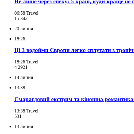
Не лише через спеку: 5 країн, куди краще не
06:58
Travel
15 342
20 липня
18:26
Ці 3 водойми Європи легко сплутати з тропіч
18:26
Travel
4 292
1
14 липня
13:38
Смарагдовий екстрим та кіношна романтика:
13:38
Travel
531
13 липня