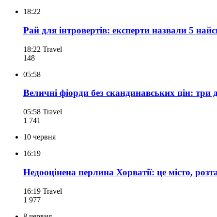
18:22
Рай для інтровертів: експерти назвали 5 най
18:22
Travel
148
05:58
Величні фіорди без скандинавських цін: три
05:58
Travel
1 741
10 червня
16:19
Недооцінена перлина Хорватії: це місто, роз
16:19
Travel
1 977
8 червня