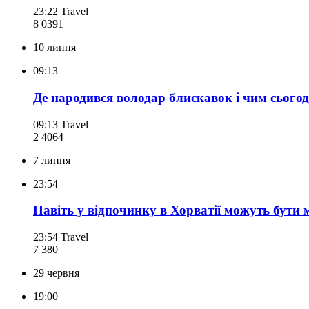
23:22
Travel
8 039
1
10 липня
09:13
Де народився володар блискавок і чим сього
09:13
Travel
2 406
4
7 липня
23:54
Навіть у відпочинку в Хорватії можуть бути м
23:54
Travel
7 380
29 червня
19:00