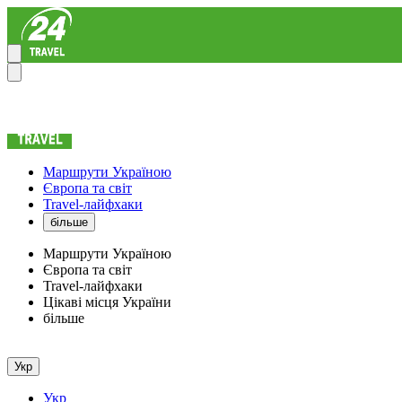
Маршрути Україною
Європа та світ
Travel-лайфхаки
більше
Маршрути Україною
Європа та світ
Travel-лайфхаки
Цікаві місця України
більше
Укр
Укр