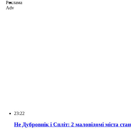
Реклама
Adv
23:22
Не Дубровнік і Спліт: 2 маловідомі міста ст