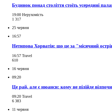
Будинок понад століття стоїть усередині пала
19:00
Нерухомість
1 317
25 червня
16:57
Нетипова Хорватія: що це за "місячний острі
16:57
Travel
610
16 червня
09:20
Це рай, але є нюанси: кому не підійде відпоч
09:20
Travel
6 383
11 червня