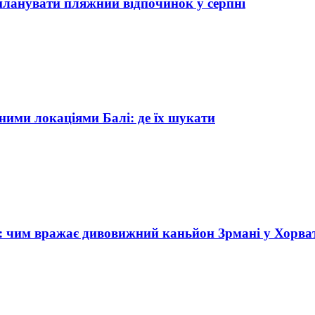
 планувати пляжний відпочинок у серпні
ними локаціями Балі: де їх шукати
 чим вражає дивовижний каньйон Зрмані у Хорват