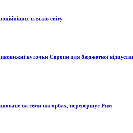
спокійніших пляжів світу
 дивовижні куточки Європи для бюджетної відпустк
ташоване на семи пагорбах, перевершує Рим