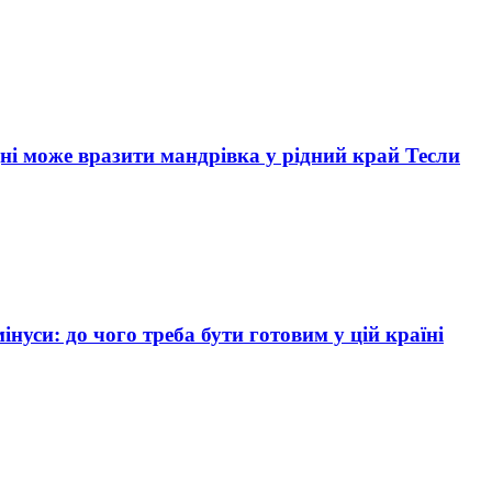
дні може вразити мандрівка у рідний край Тесли
інуси: до чого треба бути готовим у цій країні