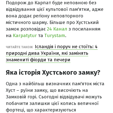
Подорож до Карпат буде неповною без
відвідування цієї культової пам'ятки, адже
вона додає регіону неповторного
містичного шарму. Більше про Хустський
замок розповідає
24 Канал
з посиланням
на
Karpatytur
та
Turystam
.
Ісландія і поруч не стоїть: 4
ЧИТАЙТЕ ТАКОЖ
природні дива України, які замінять
знамениті фіорди та печери
Яка історія Хустського замку?
Одна з найбільш визначних пам'яток міста
Хуст – руїни замку, що височіють на
Замковій горі. Сьогодні відвідувачі можуть
побачити залишки цієї колись величної
фортеці, що характеризуються