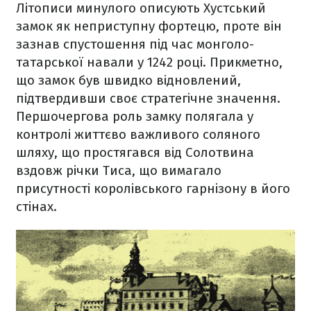
Літописи минулого описують Хустський
замок як неприступну фортецю, проте він
зазнав спустошення під час монголо-
татарської навали у 1242 році. Прикметно,
що замок був швидко відновлений,
підтвердивши своє стратегічне значення.
Першочергова роль замку полягала у
контролі життєво важливого соляного
шляху, що простягався від Солотвина
вздовж річки Тиса, що вимагало
присутності королівського гарнізону в його
стінах.