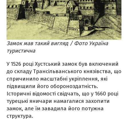
Замок мав такий вигляд / Фото Україна
туристична
У 1526 році Хустський замок був включений
до складу Трансільванського князівства, що
спричинило масштабні укріплення, які
підвищили його обороноздатність.
Історичні відомості свідчать, що у 1660 році
турецькі яничари намагалися захопити
замок, але їм завадила його потужна
структура.