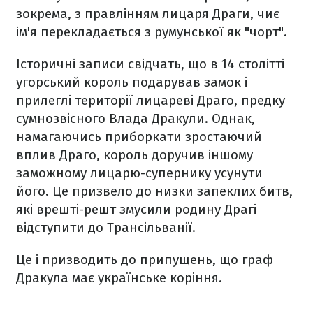
зокрема, з правлінням лицаря Драги, чиє
ім'я перекладається з румунської як "чорт".
Історичні записи свідчать, що в 14 столітті
угорський король подарував замок і
прилеглі території лицареві Драго, предку
сумнозвісного Влада Дракули. Однак,
намагаючись приборкати зростаючий
вплив Драго, король доручив іншому
заможному лицарю-супернику усунути
його. Це призвело до низки запеклих битв,
які врешті-решт змусили родину Драгі
відступити до Трансільванії.
Це і призводить до припущень, що граф
Дракула має українське коріння.