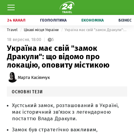
24 КАНАЛ
ГЕОПОЛІТИКА
ЕКОНОМІКА
БІЗНЕС
Travel
Цікаві місця України
Україна має свій "замок Дракули": що відомо про локацію, оповиту містикою
18 вересня,
18:00
5
Україна має свій "замок
Дракули": що відомо про
локацію, оповиту містикою
Марта Касіянчук
ОСНОВНІ ТЕЗИ
Хустський замок, розташований в Україні,
має історичний зв'язок з легендарною
постаттю Влада Дракули.
Замок був стратегічно важливим,