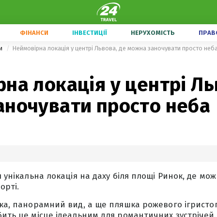
ФІНАНСИ
ІНВЕСТИЦІЇ
НЕРУХОМІСТЬ
ПРАВ
ни
Неймовірна локація у центрі Львова, де можна заночувати просто неб
на локація у центрі Ль
аночувати просто неба
я унікальна локація на даху біля площі Ринок, де мо
орті.
жка, панорамний вид, а ще пляшка рожевого ігристог
бить це місце ідеальним для романтичних зустрічей.