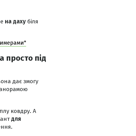
не
на даху
біля
 химерами"
а просто під
она дає змогу
панорамою
плу ковдру. А
іант
для
ення.