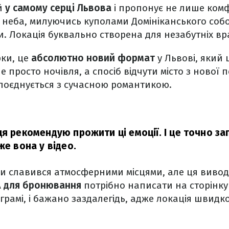
й
у самому серці Львова
і пропонує не лише комф
 неба, милуючись куполами Домініканського соб
. Локація буквально створена для незабутніх вр
рки, це
абсолютно новий формат
у Львові, який 
е просто ночівля, а спосіб відчути місто з нової 
поєднується з сучасною романтикою.
ця рекомендую прожити ці емоції. І це точно за
же вона у відео.
ди славився атмосферними місцями, але ця виво
А
для бронювання
потрібно написати на сторінку
аграмі, і бажано заздалегідь, адже локація швидк