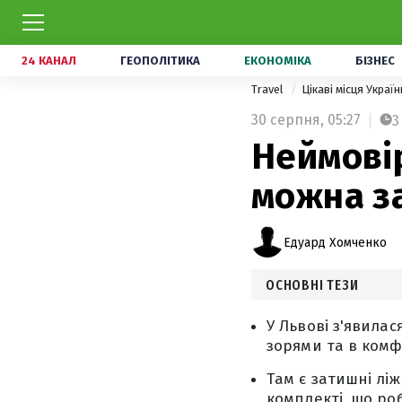
24 КАНАЛ
ГЕОПОЛІТИКА
ЕКОНОМІКА
БІЗНЕС
Travel
Цікаві місця Украї
30 серпня,
05:27
3
Неймовір
можна з
Едуард Хомченко
ОСНОВНІ ТЕЗИ
У Львові з'явилас
зорями та в комф
Там є затишні лі
комплекті, що ро