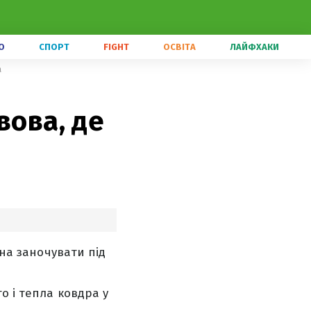
О
СПОРТ
FIGHT
ОСВІТА
ЛАЙФХАКИ
а
вова, де
жна заночувати під
о і тепла ковдра у