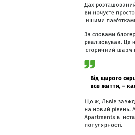
Дах розташовани
ви ночуєте просто
іншими пам'ятками
За словами блоге
реалізовував. Це н
історичний шарм 
Від щирого сер
все життя,
– ка
Що ж, Львів завж
на новий рівень. 
Apartments в інст
популярності.