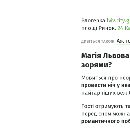
Блогерка
lviv.city.
площі Ринок.
24 К
Аж г
ДИВІТЬСЯ ТАКОЖ
Магія Львова
зорями?
Мовиться про нео
провести ніч у не
найгарніших веж Л
Гості отримують т
перед сном можна 
романтичного по