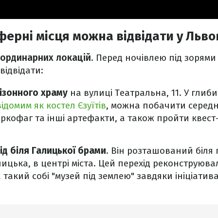
ферні місця можна відвідати у Льво
ординарних
локацій
. Перед ночівлею під зорями 
відвідати:
нізонного храму
на вулиці Театральна, 11. У глиби
відомим як костел Єзуїтів
, можна побачити середн
ркофаг та інші артефакти, а також пройти квест-
ід біля Галицької брами
. Він розташований біля
ицька, в центрі міста. Цей перехід реконструюва
такий собі "музей під землею" завдяки ініціатива