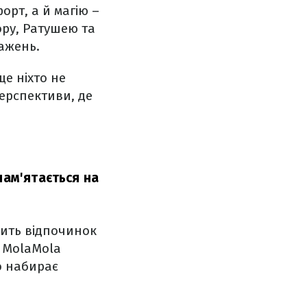
орт, а й магію –
ору, Ратушею та
ажень.
ще ніхто не
перспективи, де
пам'ятається на
дить відпочинок
 MolaMola
о набирає