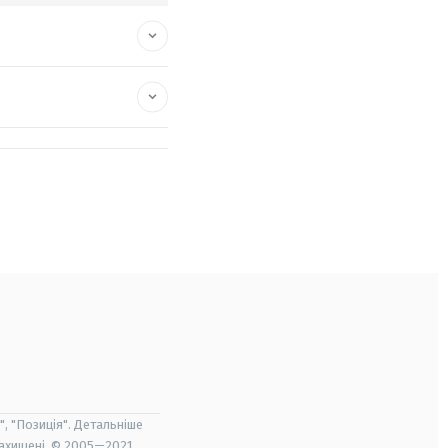
", "Позиція". Детальніше
захищені. © 2005—2021,