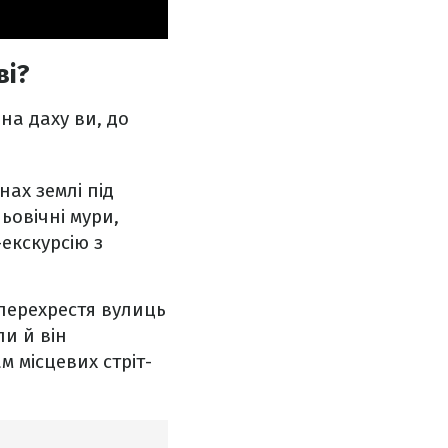
ві?
на даху ви, до
нах землі під
ьовічні мури,
екскурсію з
 перехрестя вулиць
ли й він
м місцевих стріт-