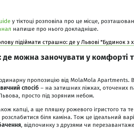
guide
у тіктоці розповіла про це місце, розташова
анал
напише про нього докладніше.
олову підіймати страшно: де у Львові "Будинок з
: де можна заночувати у комфорті т
рдинарну пропозицію від MolaMola Apartments. В
звичний спосіб
– на затишних ліжках, оточених 
ьвова, просто під зоряним небом.
акож капці, а ще пляшку рожевого ігристого та те
розслабитися біля каміна. Тож це ідеальний вар
бачення
, відпочинку з друзями чи перезавантаж