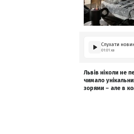
Слухати нови
01:01 хв
Львів ніколи не пе
чимало унікальних
зорями – але в к