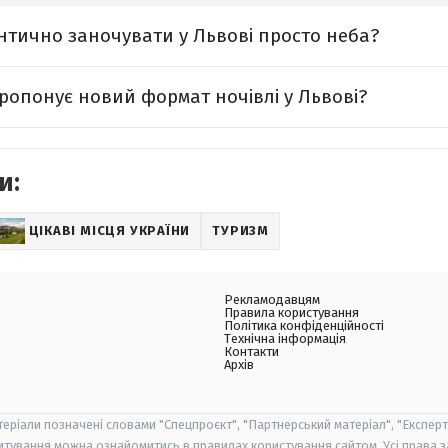
тично заночувати у Львові просто неба?
ропонує новий формат ночівлі у Львові?
и:
ЦІКАВІ МІСЦЯ УКРАЇНИ
ТУРИЗМ
Рекламодавцям
Правила користування
Політика конфіденційності
Технічна інформація
Контакти
Архів
теріали позначені словами "Спецпроєкт", "Партнерський матеріал", "Експерт
итування можна ознайомитись в правилах користування сайтом. Усі права 