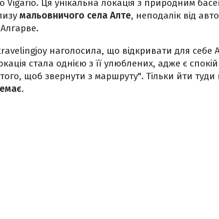
 Vigario. Ця унікальна локація з природним бас
лизу
мальовничого села Алте
, неподалік від авто
 Алгарве.
ravelingjoy наголосила, що відкривати для себе 
локація стала однією з її улюблених, адже є спок
 того, щоб звернути з маршруту". Тільки йти туди
немає
.