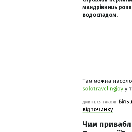
мандрівниць розк
водоспадом.
Там можна насоло
solotravelingjoy
у т
Більш
ДИВІТЬСЯ ТАКОЖ
відпочинку
Чим приваблю