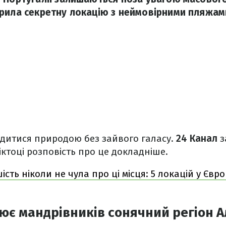
рила секретну локацію з неймовірними пляжам
дитися природою без зайвого галасу.
24 Канал
з
іктоці розповість про це докладніше.
ість ніколи не чула про ці місця: 5 локацій у Євро
є мандрівників сонячний регіон А