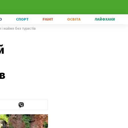
О
СПОРТ
FIGHT
ОСВІТА
ЛАЙФХАКИ
і майже без туристів
й
в