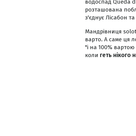
водоспад Queda do
розташована поб
з'єднує Лісабон та
Мандрівниця solot
варто. А саме ця 
"і на 100% вартою
коли
геть нікого 