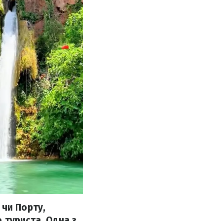
 чи Порту,
 туриста. Одна з