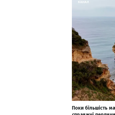
Поки більшість м
справжні перлини