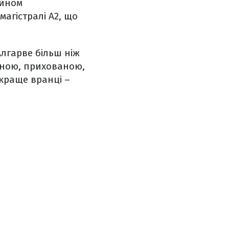
ейном
магістралі A2, що
Алгарве більш ніж
ійною, прихованою,
 краще вранці –