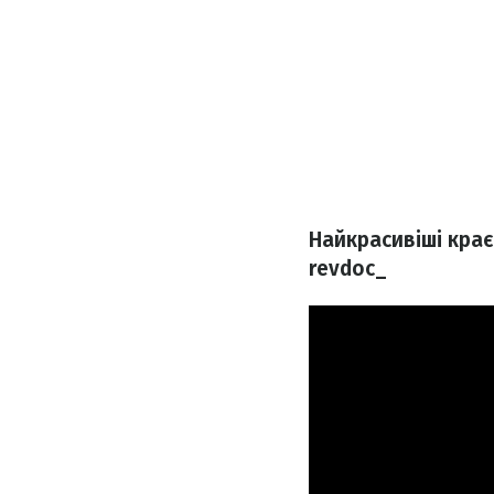
Найкрасивіші крає
revdoc_