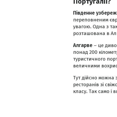
Португалії?
Південне узбере
переповненим євро
увагою. Одна з т
розташована в Ал
Алгарве
– це диво
понад 200 кіломет
туристичного пор
величними вохрис
Тут дійсно можна 
ресторанів зі сві
класу. Так само і