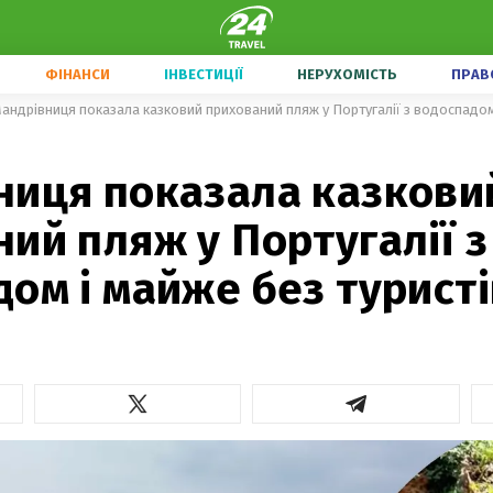
ФІНАНСИ
ІНВЕСТИЦІЇ
НЕРУХОМІСТЬ
ПРАВ
андрівниця показала казковий прихований пляж у Португалії з водоспадом 
ниця показала казкови
ий пляж у Португалії з
ом і майже без туристі