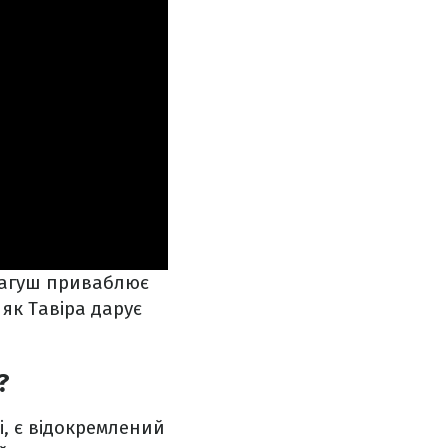
 Лагуш приваблює
як Тавіра дарує
?
, є відокремлений