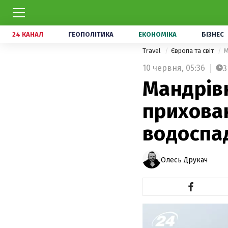
24 КАНАЛ
ГЕОПОЛІТИКА
ЕКОНОМІКА
БІЗНЕС
Travel
Європа та світ
М
10 червня,
05:36
3
Мандрів
прихован
водоспад
Олесь Друкач