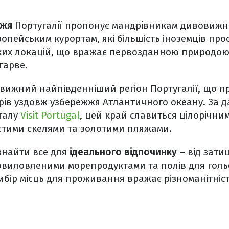
жжя
Португалії
пропонує мандрівникам дивовижн
пейським курортам, які більшість іноземців пр
аких локацій, що вражає первозданною природою
гарве.
вижний найпівденніший регіон Португалії, що пр
рів уздовж узбережжя Атлантичного океану. За 
талу
Visit Portugal
, цей край славиться цілорічни
тими скелями та золотими пляжами.
знайти все для
ідеального відпочинку
– від зати
жовиловленими морепродуктами та полів для голь
 вибір місць для проживання вражає різноманітніс