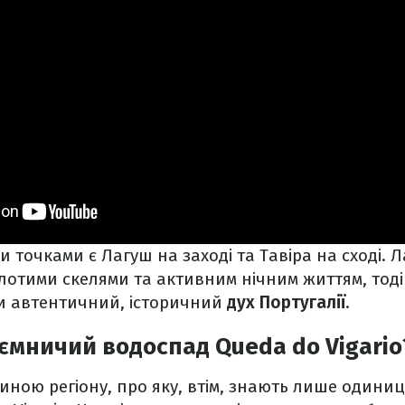
точками є Лагуш на заході та Тавіра на сході.
олотими скелями та активним нічним життям, тоді 
ти автентичний, історичний
дух Португалії
.
ємничий водоспад Queda do Vigario
ою регіону, про яку, втім, знають лише одиниці