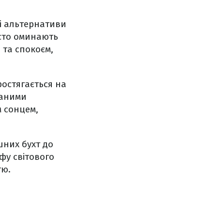
і альтернативи
осто оминають
 та спокоєм,
остягається на
даними
м сонцем,
шних бухт до
фу світового
тю.