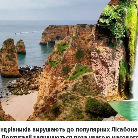
андрівників вирушають до популярних Лісабона
 Португалії залишаються поза увагою масового