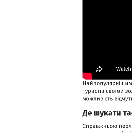
Найпопулярнішими 
туристів своїми з
можливість відчу
Де шукати та
Справжньою перлин