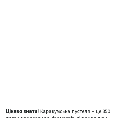
Цікаво знати!
Каракумська пустеля – це 350