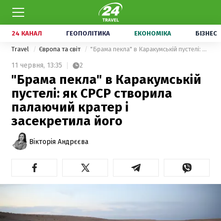
24 КАНАЛ
ГЕОПОЛІТИКА
ЕКОНОМІКА
БІЗНЕС
Travel
Європа та світ
"Брама пекла" в Каракумській пустелі: як СРСР створила палаючий кратер і засекретила його
11 червня,
13:35
2
"Брама пекла" в Каракумській
пустелі: як СРСР створила
палаючий кратер і
засекретила його
Вікторія Андрєєва