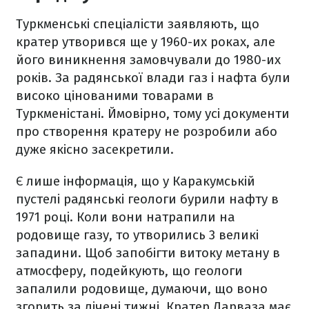
Туркменські спеціалісти заявляють, що
кратер утворився ще у 1960-их роках, але
його виникнення замовчували до 1980-их
років. За радянської влади газ і нафта були
високо цінованими товарами в
Туркменістані. Ймовірно, тому усі документи
про створення кратеру не розробили або
дуже якісно засекретили.
Є лише інформація, що у Каракумській
пустелі радянські геологи бурили нафту в
1971 році. Коли вони натрапили на
родовище газу, то утворились 3 великі
западини. Щоб запобігти витоку метану в
атмосферу, подейкують, що геологи
запалили родовище, думаючи, що воно
згорить за лічені тижні. Кратер Дарваза має