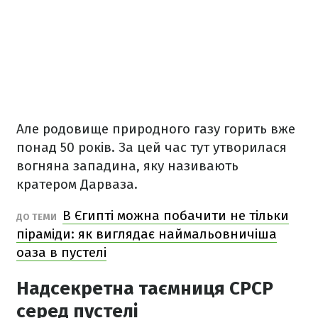
Але родовище природного газу горить вже
понад 50 років. За цей час тут утворилася
вогняна западина, яку називають
кратером Дарваза.
В Єгипті можна побачити не тільки
ДО ТЕМИ
піраміди: як виглядає наймальовничіша
оаза в пустелі
Надсекретна таємниця СРСР
серед пустелі