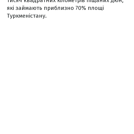
тисяч квадратних кілометрів піщаних дюн,
які займають приблизно 70% площі
Туркменістану.