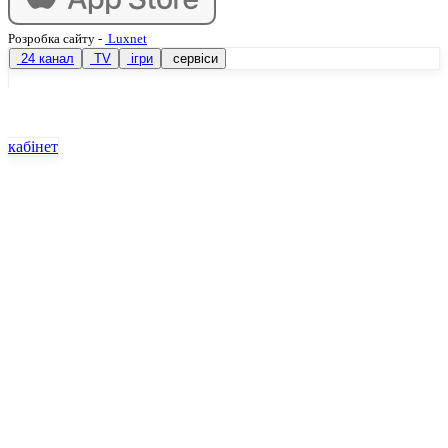
Розробка сайту
-
Luxnet
24 канал
TV
ігри
сервіси
кабінет