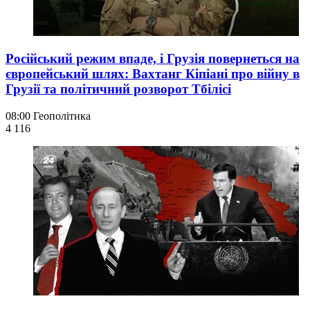
Російський режим впаде, і Грузія повернеться на
європейський шлях: Вахтанг Кіпіані про війну в
Грузії та політичний розворот Тбілісі
08:00
Геополітика
4 116