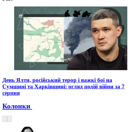
День Ялти, російський терор і важкі бої на
Сумщині та Харківщині: огляд подій війни за 7
серпня
Колонки