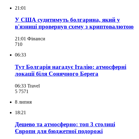
21:01
У США судитимуть болгарина, який у
в'язниці провернув схему з криптовалютою
21:01
Фінанси
710
06:33
Тут Болгарія нагадує Італію: атмосферні
локації біля Сонячного Берега
06:33
Travel
5 757
1
8 липня
18:21
Дешево та атмосферно: топ 3 столиці
Європи для бюджетної подорожі