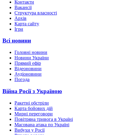
Контакти
Вакансії
Структура власності
Архів
Карта сайту
Ігри
Всі новини
Головні новини
Новини України
Прямий ефір
Відеоновини
Аудіоновини
Погода
Війна Росії з Україною
Ракетні обстріли
Карта бойових дій
Мирні переговори
Повітряна тривога в Україні
Масована атака по Україні
Вибухи у Росії