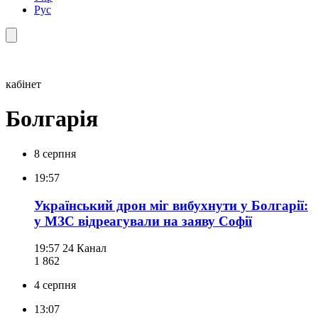
Рус
кабінет
Болгарія
8 серпня
19:57
Український дрон міг вибухнути у Болгарії:
у МЗС відреагували на заяву Софії
19:57
24 Канал
1 862
4 серпня
13:07