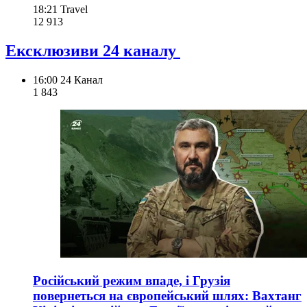
18:21
Travel
12 913
Ексклюзиви 24 каналу
16:00
24 Канал
1 843
Російський режим впаде, і Грузія
повернеться на європейський шлях: Вахтанг