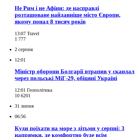
Не Рим і не Афіни: де насправді
розташоване найдавніше місто Європи,
якому понад 8 тисяч років
13:07
Travel
1 777
2 серпня
12:01
Міністр оборони Болгарії втрапив у скандал
через польські МіГ-29, обіцяні Україні
12:01
Геополітика
10 620
1
31 липня
06:56
Куди поїхати на море з дітьми у серпні: 3
напрямки, де комфортно буде всім