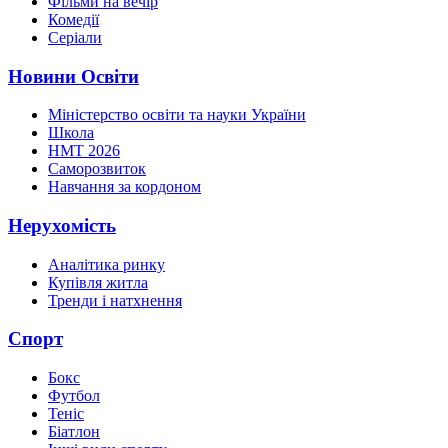
Фільми на вечір
Комедії
Серіали
Новини Освіти
Міністерство освіти та науки України
Школа
НМТ 2026
Саморозвиток
Навчання за кордоном
Нерухомість
Аналітика ринку
Купівля житла
Тренди і натхнення
Спорт
Бокс
Футбол
Теніс
Біатлон