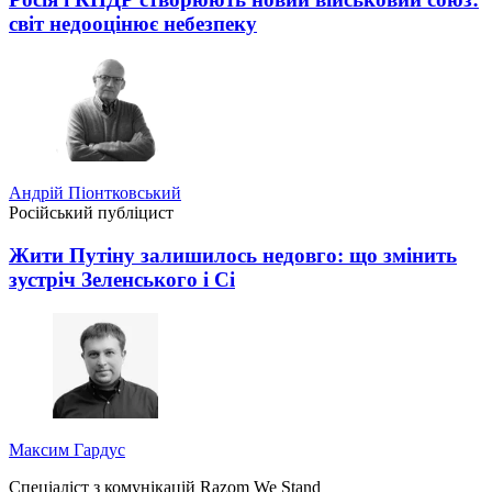
світ недооцінює небезпеку
Андрій Піонтковський
Російський публіцист
Жити Путіну залишилось недовго: що змінить
зустріч Зеленського і Сі
Максим Гардус
Спеціаліст з комунікацій Razom We Stand