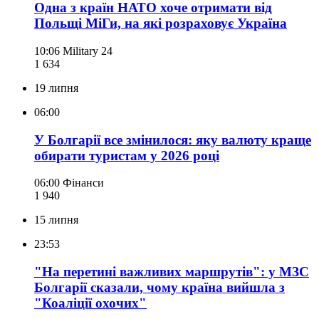
Одна з країн НАТО хоче отримати від
Польщі МіГи, на які розраховує Україна
10:06
Military 24
1 634
19 липня
06:00
У Болгарії все змінилося: яку валюту краще
обирати туристам у 2026 році
06:00
Фінанси
1 940
15 липня
23:53
"На перетині важливих маршрутів": у МЗС
Болгарії сказали, чому країна вийшла з
"Коаліції охочих"