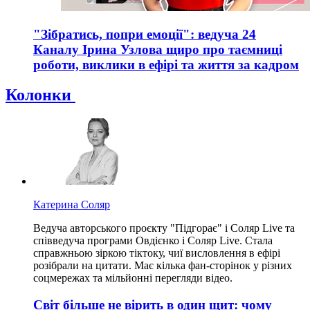
"Зібратись, попри емоції": ведуча 24
Каналу Ірина Узлова щиро про таємниці
роботи, виклики в ефірі та життя за кадром
Колонки
Катерина Соляр
Ведуча авторського проєкту "Підгорає" і Соляр Live та
співведуча програми Овдієнко і Соляр Live. Стала
справжньою зіркою тіктоку, чиї висловлення в ефірі
розібрали на цитати. Має кілька фан-сторінок у різних
соцмережах та мільйонні перегляди відео.
Світ більше не вірить в один щит: чому