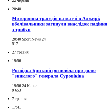
22 червня
20:40
Моторошна трагедія на матчі в Алжирі:
вболівальники загинули внаслідок падіння
з трибун
20:40
Sport News 24
517
27 травня
19:56
Розвідка Британії розповіла про долю
"зниклого" генерала Суровікіна
19:56
24 Канал
9 653
7 травня
17:41