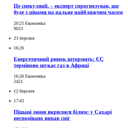
Це спекуляції, – експерт спрогнозував, що
буде з цінами на пальне найближчим часом
20:25
Економіка
902
3
23 березня
16:26
Енергетичний ринок штормить: ЄС
терміново шукає газ в Африці
16:26
Економіка
242
1
12 березня
17:43
Піщані дюни вкрилися білим: у Сахарі
несподівано випав сніг