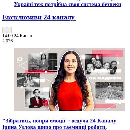
Україні теж потрібна своя система безпеки
Ексклюзиви 24 каналу
14:00
24 Канал
2 036
"Зібратись, попри емоції": ведуча 24 Каналу
Ірина Узлова щиро про таємниці роботи,