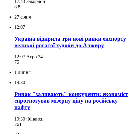
17:43
Закордон
839
27 січня
12:07
Україна відкрила три нові ринки експорту
великої рогатої худоби до Алжиру
12:07
Агро 24
75
1 липня
19:30
Ринок "заливають" конкуренти: економіст
спрогнозував мізерну ціну на російську
нафту
19:30
Фінанси
261