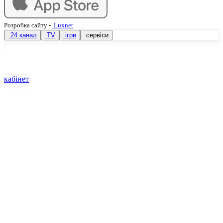
Розробка сайту
-
Luxnet
24 канал
TV
ігри
сервіси
кабінет