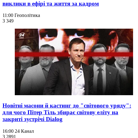
виклики в ефірі та життя за кадром
11:00
Геополітика
3 349
Новітні масони й кастинг до "світового уряду":
для чого Пітер Тіль збирає світову еліту на
закриті зустрічі Dialog
16:00
24 Канал
3 289
1