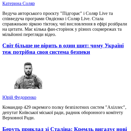
Катерина Соляр
Ведуча авторського проєкту "Підгорає" і Соляр Live та
співведуча програми Овдієнко і Соляр Live. Стала
справжньою зіркою тіктоку, чиї висловлення в ефірі розібрали
на цитати. Має кілька фан-сторінок у різних соцмережах та
мільйонні перегляди відео.
Світ більше не вірить в один щит: чому Україні
теж потрібна своя система безпеки
Юрій Федоренко
Командир 429 окремого полку безпілотних систем "Ахіллес",
депутат Київської міської ради, радник оборонного комітету
Верховної Ради.
Беруть приклад зі Сталіна: Кремль вигадує нові