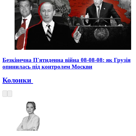
Безкінечна П'ятиденна війна 08-08-08: як Грузія
опинилась під контролем Москви
Колонки