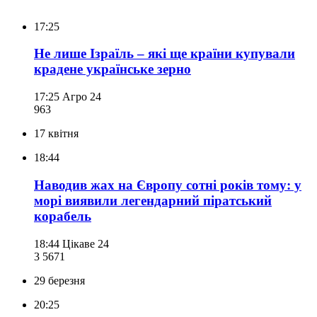
17:25
Не лише Ізраїль – які ще країни купували
крадене українське зерно
17:25
Агро 24
963
17 квітня
18:44
Наводив жах на Європу сотні років тому: у
морі виявили легендарний піратський
корабель
18:44
Цікаве 24
3 567
1
29 березня
20:25