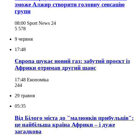
зможе Алжир створити головну сенсацію
групи
08:00
Sport News 24
5 578
9 червня
17:48
Європа шукає новий газ: забутий проєкт із
Африки отримав другий шанс
17:48
Економіка
244
29 травня
05:35
Від Білого міста до "малюнків прибульців":
це найбільша країна Африки – і дуже
загадкова