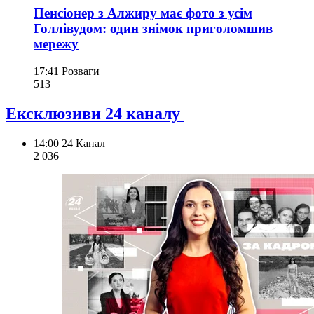
Пенсіонер з Алжиру має фото з усім
Голлівудом: один знімок приголомшив
мережу
17:41
Розваги
513
Ексклюзиви 24 каналу
14:00
24 Канал
2 036